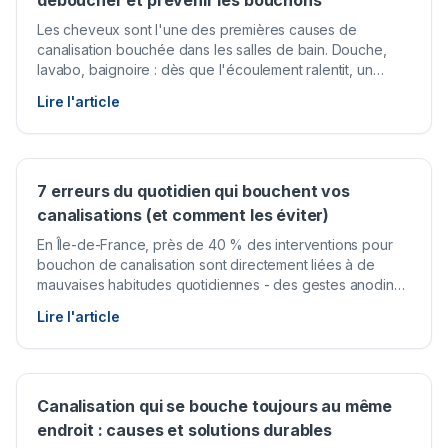
déboucher et prévenir les bouchons
Les cheveux sont l'une des premières causes de
canalisation bouchée dans les salles de bain. Douche,
lavabo, baignoire : dès que l'écoulement ralentit, un
bouchon de cheveux est souvent en cause. Ce guide
Lire l'article
vous propose des solutions concrètes, du geste simple à
la main jusqu'à l'intervention d'un plombier professionnel,
pour retrouver des canalisations qui fonctionnent
parfaitement.
7 erreurs du quotidien qui bouchent vos
canalisations (et comment les éviter)
En Île-de-France, près de 40 % des interventions pour
bouchon de canalisation sont directement liées à de
mauvaises habitudes quotidiennes - des gestes anodins
répétés des mois durant avant que le problème n'éclate.
Lire l'article
Pourtant, la plupart des Parisiens ignorent que leur évier
ou leurs toilettes accumulent lentement un dépôt
dévastateur à chaque utilisation. Cet article passe en
revue les 7 erreurs les plus fréquentes, explique
précisément pourquoi elles bouchent vos canalisations,
Canalisation qui se bouche toujours au même
et vous donne la solution alternative à adopter
endroit : causes et solutions durables
immédiatement.