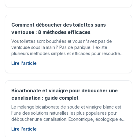
Comment déboucher des toilettes sans
ventouse : 8 méthodes efficaces
Vos toilettes sont bouchées et vous n'avez pas de
ventouse sous la main ? Pas de panique. Il existe
plusieurs méthodes simples et efficaces pour résoudre
ce problème courant avec des produits que vous avez
Lire l'article
déjà chez vous. Que le bouchon soit léger ou plus
tenace, l'une de ces 8 techniques devrait vous permettre
de rétablir l'écoulement rapidement.
Bicarbonate et vinaigre pour déboucher une
canalisation : guide complet
Le mélange bicarbonate de soude et vinaigre blanc est
l'une des solutions naturelles les plus populaires pour
déboucher une canalisation. Économique, écologique et
facile à réaliser, cette méthode fonctionne grâce à une
Lire l'article
réaction chimique qui produit une mousse effervescente