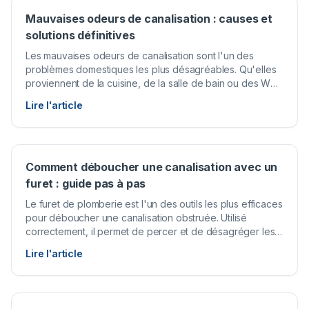
Mauvaises odeurs de canalisation : causes et
solutions définitives
Les mauvaises odeurs de canalisation sont l'un des
problèmes domestiques les plus désagréables. Qu'elles
proviennent de la cuisine, de la salle de bain ou des WC,
ces remontées nauséabondes peuvent rendre le
Lire l'article
quotidien insupportable et signalent souvent un
dysfonctionnement à ne pas négliger.
Comment déboucher une canalisation avec un
furet : guide pas à pas
Le furet de plomberie est l'un des outils les plus efficaces
pour déboucher une canalisation obstruée. Utilisé
correctement, il permet de percer et de désagréger les
bouchons que les méthodes chimiques ne parviennent
Lire l'article
pas à éliminer.