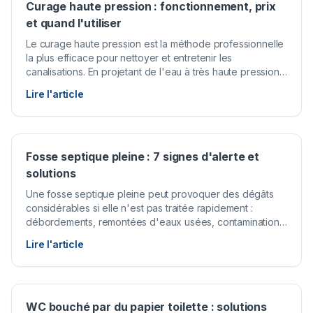
Curage haute pression : fonctionnement, prix
et quand l'utiliser
Le curage haute pression est la méthode professionnelle
la plus efficace pour nettoyer et entretenir les
canalisations. En projetant de l'eau à très haute pression
dans les tuyaux, cette technique élimine tous les dépôts
Lire l'article
accumulés : graisses, tartre, racines et résidus
organiques.
Fosse septique pleine : 7 signes d'alerte et
solutions
Une fosse septique pleine peut provoquer des dégâts
considérables si elle n'est pas traitée rapidement :
débordements, remontées d'eaux usées, contamination
du sol et odeurs insupportables. Savoir reconnaître les
Lire l'article
signes d'alerte est essentiel pour agir avant qu'il ne soit
trop tard.
WC bouché par du papier toilette : solutions