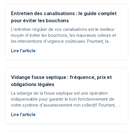
Entretien des canalisations : le guide complet
pour éviter les bouchons
L'entretien régulier de vos canalisations est le meilleur
moyen d'éviter les bouchons, les mauvaises odeurs et
les interventions d'urgence coûteuses. Pourtant, la
plupart des propriétaires négligent cet aspect de
Lire l'article
l'entretien de leur logement jusqu'à ce qu'un problème
survienne.
Vidange fosse septique : fréquence, prix et
obligations légales
La vidange de la fosse septique est une opération
indispensable pour garantir le bon fonctionnement de
votre système d'assainissement non collectif. Pourtant, de
nombreux propriétaires ignorent la fréquence
Lire l'article
recommandée ou les obligations légales qui encadrent
cette intervention.