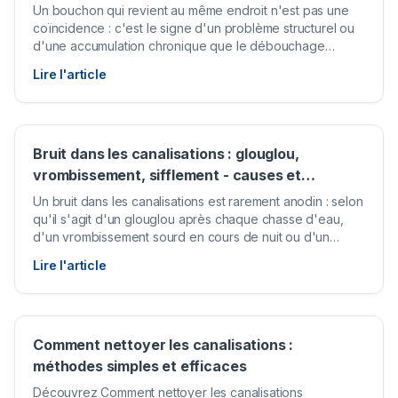
Un bouchon qui revient au même endroit n'est pas une
coïncidence : c'est le signe d'un problème structurel ou
d'une accumulation chronique que le débouchage
d'urgence ne résoudra jamais durablement. Si votre
Lire l'article
canalisation se bouche régulièrement au même point, il
est temps de passer du traitement symptomatique au vrai
diagnostic.
Bruit dans les canalisations : glouglou,
vrombissement, sifflement - causes et
solutions
Un bruit dans les canalisations est rarement anodin : selon
qu'il s'agit d'un glouglou après chaque chasse d'eau,
d'un vrombissement sourd en cours de nuit ou d'un
sifflement persistant à l'ouverture du robinet, les causes -
Lire l'article
et les remèdes - sont très différents. Ce guide vous aide
à poser le bon diagnostic, à tenter les gestes simples qui
résolvent souvent le problème, et à savoir précisément
quand il est temps de faire appel à un professionnel.
Comment nettoyer les canalisations :
méthodes simples et efficaces
Découvrez Comment nettoyer les canalisations