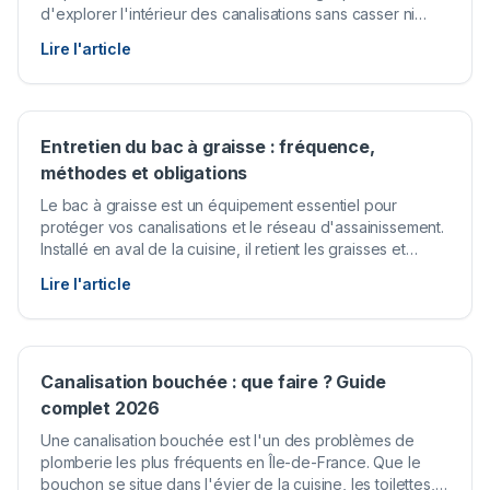
d'explorer l'intérieur des canalisations sans casser ni
creuser, offrant un diagnostic précis et rapide de tout
Lire l'article
problème d'évacuation.
Entretien du bac à graisse : fréquence,
méthodes et obligations
Le bac à graisse est un équipement essentiel pour
protéger vos canalisations et le réseau d'assainissement.
Installé en aval de la cuisine, il retient les graisses et
huiles avant qu'elles n'atteignent le système
Lire l'article
d'évacuation. Mais pour remplir son rôle efficacement, il
doit être entretenu régulièrement.
Canalisation bouchée : que faire ? Guide
complet 2026
Une canalisation bouchée est l'un des problèmes de
plomberie les plus fréquents en Île-de-France. Que le
bouchon se situe dans l'évier de la cuisine, les toilettes,