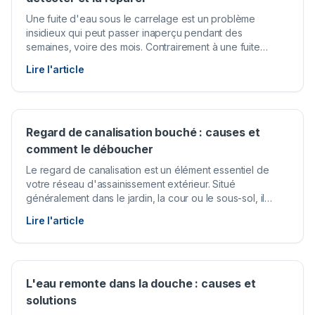
Une fuite d'eau sous le carrelage est un problème
insidieux qui peut passer inaperçu pendant des
semaines, voire des mois. Contrairement à une fuite
visible sur un robinet ou un tuyau apparent, elle agit en
Lire l'article
silence et provoque des dégâts considérables avant
d'être détectée : détérioration de la dalle, moisissures,
affaiblissement de la structure du bâtiment.
Regard de canalisation bouché : causes et
comment le déboucher
Le regard de canalisation est un élément essentiel de
votre réseau d'assainissement extérieur. Situé
généralement dans le jardin, la cour ou le sous-sol, il
permet d'accéder aux canalisations enterrées pour
Lire l'article
l'entretien et le débouchage. Lorsqu'il est bouché, les
conséquences peuvent être graves : refoulement d'eaux
usées, inondation du terrain, mauvaises odeurs
persistantes.
L'eau remonte dans la douche : causes et
solutions