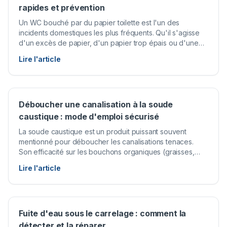
rapides et prévention
Un WC bouché par du papier toilette est l'un des
incidents domestiques les plus fréquents. Qu'il s'agisse
d'un excès de papier, d'un papier trop épais ou d'une
chasse d'eau insuffisante, le résultat est le même : l'eau
Lire l'article
ne s'écoule plus et menace de déborder. Heureusement,
dans la majorité des cas, ce type de bouchon se résout
facilement avec les bons gestes.
Déboucher une canalisation à la soude
caustique : mode d'emploi sécurisé
La soude caustique est un produit puissant souvent
mentionné pour déboucher les canalisations tenaces.
Son efficacité sur les bouchons organiques (graisses,
cheveux, résidus alimentaires) est réelle, mais son
Lire l'article
utilisation requiert des précautions strictes. Mal employée,
elle peut provoquer des brûlures graves et endommager
vos tuyaux.
Fuite d'eau sous le carrelage : comment la
détecter et la réparer