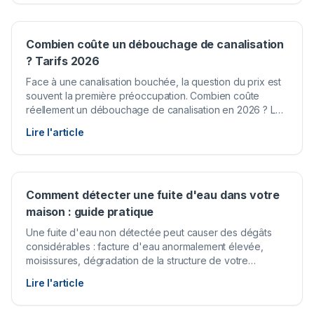
capable de désagréger de nombreux types de
bouchons.
Combien coûte un débouchage de canalisation
? Tarifs 2026
Face à une canalisation bouchée, la question du prix est
souvent la première préoccupation. Combien coûte
réellement un débouchage de canalisation en 2026 ? Les
tarifs varient considérablement selon le type
Lire l'article
d'intervention, la complexité du problème et le
prestataire choisi. Il est donc essentiel de bien s'informer
avant de faire appel à un professionnel.
Comment détecter une fuite d'eau dans votre
maison : guide pratique
Une fuite d'eau non détectée peut causer des dégâts
considérables : facture d'eau anormalement élevée,
moisissures, dégradation de la structure de votre
habitation et risques pour la santé. Savoir repérer
Lire l'article
rapidement une fuite permet de limiter les dommages et
de réduire le coût des réparations.