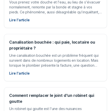
Vous prenez votre douche et l'eau, au lieu de s'évacuer
normalement, remonte par la bonde et stagne à vos
pieds. Ce phénomène, aussi désagréable qu'inquiétant,
est le signe d'un problème dans votre système
Lire l'article
d'évacuation. Les causes peuvent aller d'un simple
bouchon de cheveux dans le siphon à un défaut plus
profond dans les canalisations.
Canalisation bouchée : qui paie, locataire ou
propriétaire ?
Une canalisation bouchée est un problème fréquent qui
survient dans de nombreux logements en location. Mais
lorsque le plombier présente la facture, une question
revient systématiquement : qui doit payer, le locataire ou
Lire l'article
le propriétaire ? La réponse dépend de l'origine du
bouchon et du cadre légal en vigueur.
Comment remplacer le joint d'un robinet qui
goutte
Un robinet qui goutte est l'une des nuisances