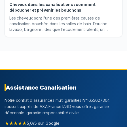
Cheveux dans les canalisations : comment
déboucher et prévenir les bouchons
Les cheveux sont l'une des premières causes de
canalisation bouchée dans les salles de bain. Douche,
lavabo, baignoire : dès que l'écoulement ralentit, un
bouchon de cheveux est souvent en cause. Ce guide
vous propose des solutions concrètes, du geste simple à
la main jusqu'à l'intervention d'un plombier professionnel,
pour retrouver des canalisations qui fonctionnent
parfaitement.
Assistance Canalisation
Notre contrat d'assurances multi garanties N°1655627304
souscrit auprès de AXA France IARD vous offre : garantie
décennale, garantie responsabilité civile.
★★★★★
5,0/5 sur Google