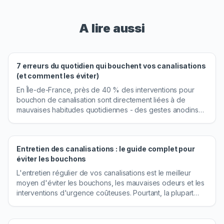
A lire aussi
7 erreurs du quotidien qui bouchent vos canalisations
(et comment les éviter)
En Île-de-France, près de 40 % des interventions pour
bouchon de canalisation sont directement liées à de
mauvaises habitudes quotidiennes - des gestes anodins
répétés des mois durant avant que le problème n'éclate.
Pourtant, la plupart des Parisiens ignorent que leur évier
ou leurs toilettes accumulent lentement un dépôt
Entretien des canalisations : le guide complet pour
dévastateur à chaque utilisation. Cet article passe en revue
éviter les bouchons
les 7 erreurs les plus fréquentes, explique précisément
pourquoi elles bouchent vos canalisations, et vous donne
L'entretien régulier de vos canalisations est le meilleur
la solution alternative à adopter immédiatement.
moyen d'éviter les bouchons, les mauvaises odeurs et les
interventions d'urgence coûteuses. Pourtant, la plupart
des propriétaires négligent cet aspect de l'entretien de
leur logement jusqu'à ce qu'un problème survienne.