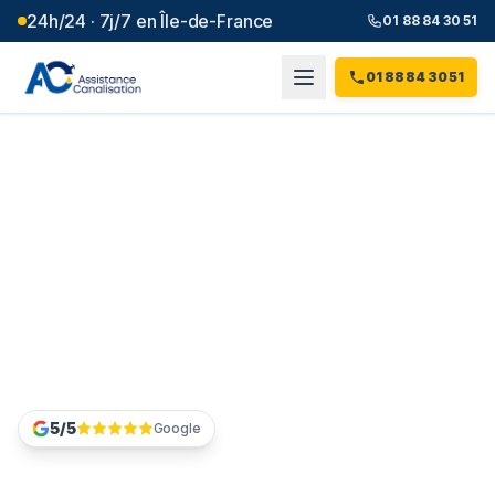
24h/24 · 7j/7 en Île-de-France
01 88 84 30 51
01 88 84 30 51
Débouchage, curage et
assainissement
Val-d'Oise
(
95
)
Une canalisation bouchée quelque part dans le 95 ?
Appelez le 01 88 84 30 51, un plombier prend la route
vers vous sous 1h.
5/5
Google