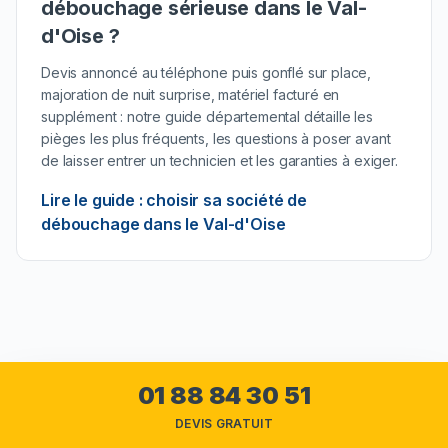
débouchage sérieuse
dans le
Val-
d'Oise
?
Devis annoncé au téléphone puis gonflé sur place,
majoration de nuit surprise, matériel facturé en
supplément : notre guide départemental détaille les
pièges les plus fréquents, les questions à poser avant
de laisser entrer un technicien et les garanties à exiger.
Lire le guide : choisir sa société de
débouchage
dans le
Val-d'Oise
Val-d'Oise (95) : Parc naturel du Vexin
01 88 84 30 51
français, vallée de l'Oise et syndicats
d'assainissement intercommunaux
DEVIS GRATUIT