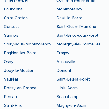
Villiers-le-Bel
Cormeilles-en-Parisis
Eaubonne
Montmorency
Saint-Gratien
Deuil-la-Barre
Gonesse
Saint-Ouen-l'Aumône
Sannois
Saint-Brice-sous-Forêt
Soisy-sous-Montmorency
Montigny-lès-Cormeilles
Enghien-les-Bains
Éragny
Osny
Arnouville
Jouy-le-Moutier
Domont
Vauréal
Saint-Leu-la-Forêt
Roissy-en-France
L'Isle-Adam
Persan
Beauchamp
Saint-Prix
Magny-en-Vexin