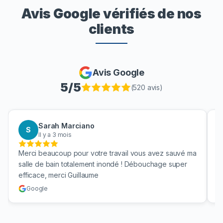
Avis Google vérifiés de nos
clients
Avis Google
5
/5
(
520
avis)
Sarah Marciano
S
Il y a 3 mois
Merci beaucoup pour votre travail vous avez sauvé ma
B
salle de bain totalement inondé ! Débouchage super
u
efficace, merci Guillaume
c
Google