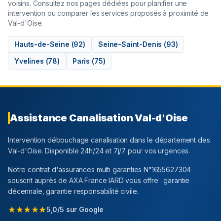
voisins. Consultez nos pages dédiées pour planifier une
intervention ou comparer les services proposés à proximité de
Val-d'Oise
.
Hauts-de-Seine
(
92
)
Seine-Saint-Denis
(
93
)
Yvelines
(
78
)
Paris
(
75
)
Assistance Canalisation
Val-d'Oise
Intervention débouchage canalisation dans le département
des
Val-d'Oise
. Disponible 24h/24 et 7j/7 pour vos urgences.
Notre contrat d'assurances multi garanties N°1655627304
souscrit auprès de AXA France IARD vous offre : garantie
décennale, garantie responsabilité civile.
★★★★★
5,0/5 sur Google