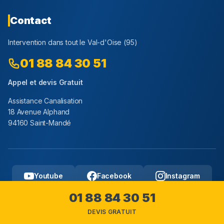
Contact
Intervention dans tout le
Val-d'Oise
(
95
)
01 88 84 30 51
Appel et devis Gratuit
Assistance Canalisation
18 Avenue Alphand
94160 Saint-Mandé
Youtube
Facebook
Instagram
01 88 84 30 51
DEVIS GRATUIT
Copyright © 2025 Assistance Canalisation, Tous droits