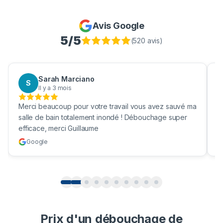
Avis Google
5
/5
(
520
avis)
Sarah Marciano
S
Il y a 3 mois
Merci beaucoup pour votre travail vous avez sauvé ma
B
salle de bain totalement inondé ! Débouchage super
u
efficace, merci Guillaume
c
Google
Prix d'un débouchage de