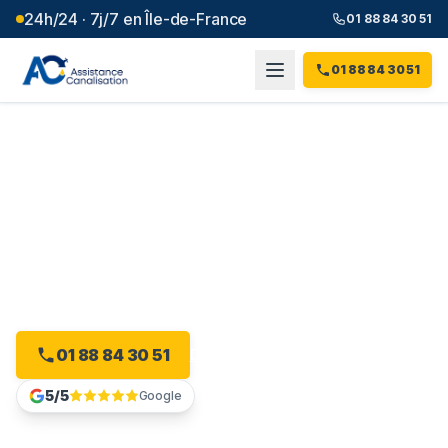
24h/24 · 7j/7 en Île-de-France
01 88 84 30 51
01 88 84 30 51
Débouchage canalisation à
Saint-Brice-sous-Forêt
(
95
)
Plombier débouchage à Saint-Brice-sous-Forêt : devis
gratuit, sans engagement.
01 88 84 30 51
Devis gratuit en ligne
5/5
Google