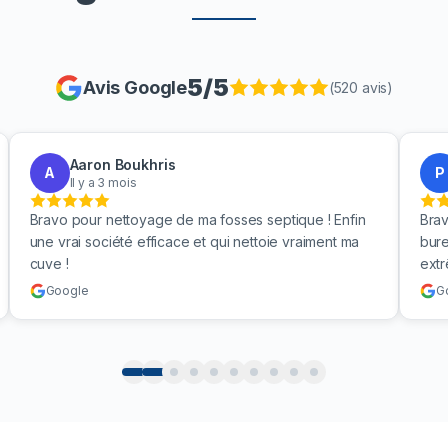
5
/5
Avis Google
(
520
avis)
Aaron Boukhris
A
P
Il y a 3 mois
Bravo pour nettoyage de ma fosses septique ! Enfin
Brav
une vrai société efficace et qui nettoie vraiment ma
bure
cuve !
ext
Google
G