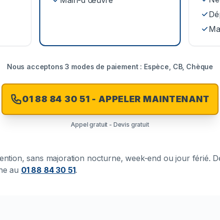
Main-d'œuvre
Dé
Ma
Nous acceptons 3 modes de paiement : Espèce, CB, Chèque
01 88 84 30 51 - APPELER MAINTENANT
Appel gratuit - Devis gratuit
rvention, sans majoration nocturne, week-end ou jour férié. 
one au
01 88 84 30 51
.