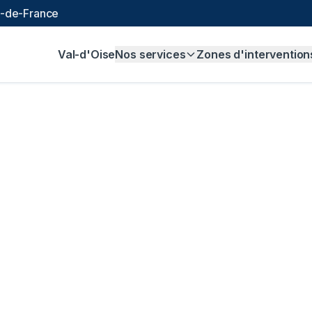
le-de-France
Val-d'Oise
Nos services
Zones d'intervention
ra canalisation
Val
s le Val-d'Oise ? Programmez une inspection caméra a