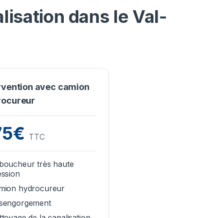
isation dans le Val-
rvention avec camion
rocureur
75€
TTC
boucheur très haute
ession
mion hydrocureur
sengorgement
toyage de la canalisation