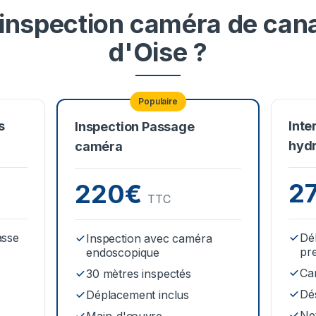
nspection caméra de canal
d'Oise ?
Populaire
s
Inte
Inspection Passage
hyd
caméra
2
220€
TTC
asse
Dé
Inspection avec caméra
pr
endoscopique
Ca
30 mètres inspectés
Dé
Déplacement inclus
Net