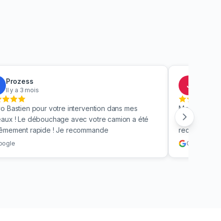
Prozess
Jacky
J
Il y a 3 mois
Il y a 4
o Bastien pour votre intervention dans mes
Merci beauc
aux ! Le débouchage avec votre camion a été
toilettes en 
rêmement rapide ! Je recommande
recommande v
oogle
Google