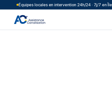
Équipes locales en intervention 24h/24 · 7j/7 en Î
Inspection camé
(
95
)
Un doute sur l'état de vos canalisations dan
TTC.