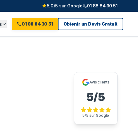
5,0/5 sur Google
01 88 84 30 51
s
01 88 84 30 51
Obtenir un Devis Gratuit
-d'Oise
Avis clients
5/5
u 01 88 84 30 51, dès 220 €
5/5 sur Google