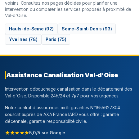
voisins. Consultez nos pages dédiées pour planifier une
intervention ou comparer les services proposés à proximité de
Val-d'Oise
.
Hauts-de-Seine
(
92
)
Seine-Saint-Denis
(
93
)
Yvelines
(
78
)
Paris
(
75
)
Assistance Canalisation
Val-d'Oise
Intervention débouchage canalisation dans le département
des
Val-d'Oise
. Disponible 24h/24 et 7j/7 pour vos urgences.
Notre contrat d'assurances multi garanties N°1655627304
souscrit auprès de AXA France IARD vous offre : garantie
décennale, garantie responsabilité civile.
★★★★★
5,0/5 sur Google