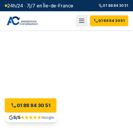
24h/24 · 7j/7 en Île-de-France
01 88 84 30 51
01 88 84 30 51
Débouchage canalisation à
Jouy-le-Moutier
(
95
)
Plombier débouchage à Jouy-le-Moutier : devis gratuit,
sans engagement.
01 88 84 30 51
Devis gratuit en ligne
5/5
Google