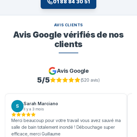
01 88 84 30 51
AVIS CLIENTS
Avis Google vérifiés de nos
clients
Avis Google
5
/5
(
520
avis)
Sarah Marciano
S
Il y a 3 mois
Merci beaucoup pour votre travail vous avez sauvé ma
B
salle de bain totalement inondé ! Débouchage super
u
efficace, merci Guillaume
c