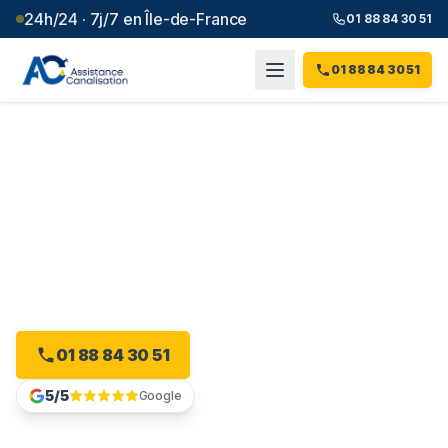
24h/24 · 7j/7 en Île-de-France
01 88 84 30 51
01 88 84 30 51
Débouchage canalisation à
Saint-Leu-la-Forêt
(
95
)
Plombier débouchage à Saint-Leu-la-Forêt : devis
gratuit, sans engagement.
01 88 84 30 51
Devis gratuit en ligne
5/5
Google