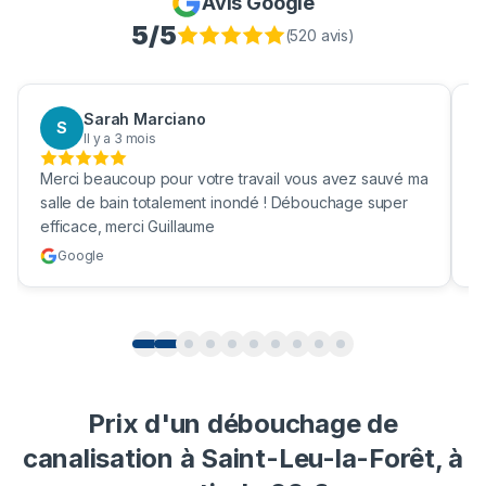
Avis Google
5
/5
(
520
avis)
Marciano
Aaron Boukhri
A
ois
Il y a 3 mois
p pour votre travail vous avez sauvé ma
Bravo pour nettoyage 
totalement inondé ! Débouchage super
une vrai société effic
i Guillaume
cuve !
Google
Prix d'un débouchage de
canalisation à Saint-Leu-la-Forêt, à