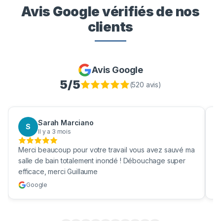
Avis Google vérifiés de nos
clients
Avis Google
5
/5
(
520
avis)
Sarah Marciano
S
Il y a 3 mois
Merci beaucoup pour votre travail vous avez sauvé ma
B
salle de bain totalement inondé ! Débouchage super
u
efficace, merci Guillaume
c
Google