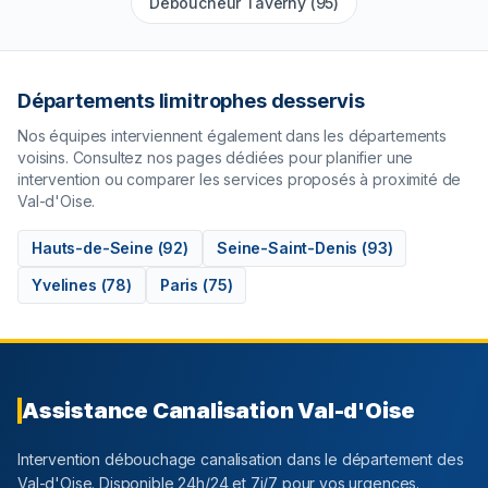
Déboucheur Taverny (95)
Départements limitrophes desservis
Nos équipes interviennent également dans les départements
voisins. Consultez nos pages dédiées pour planifier une
intervention ou comparer les services proposés à proximité de
Val-d'Oise
.
Hauts-de-Seine
(
92
)
Seine-Saint-Denis
(
93
)
Yvelines
(
78
)
Paris
(
75
)
Assistance Canalisation
Val-d'Oise
Intervention débouchage canalisation dans le département
des
Val-d'Oise
. Disponible 24h/24 et 7j/7 pour vos urgences.