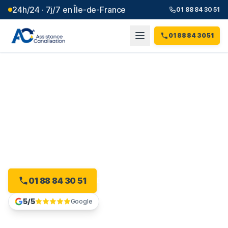
24h/24 · 7j/7 en Île-de-France
01 88 84 30 51
01 88 84 30 51
Débouchage canalisation à
Domont
(
95
)
Plombier débouchage à Domont : devis gratuit, sans
engagement.
01 88 84 30 51
Devis gratuit en ligne
5/5
Google