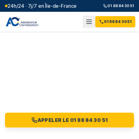
24h/24 · 7j/7 en Île-de-France
01 88 84 30 51
01 88 84 30 51
Entreprise
d'assainissement
Val-
d'Oise
(
95
)
Demandez votre devis professionnel dans le Val-d'Oise
: un seul interlocuteur dédié au 01 88 84 30 51.
APPELER LE 01 88 84 30 51
DEMANDER UN DEVIS PRO