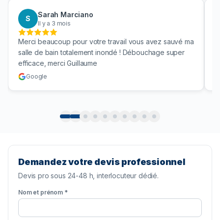
Sarah Marciano
S
Il y a 3 mois
Merci beaucoup pour votre travail vous avez sauvé ma
B
salle de bain totalement inondé ! Débouchage super
u
efficace, merci Guillaume
c
Google
Demandez votre devis professionnel
Devis pro sous 24-48 h, interlocuteur dédié.
Nom et prénom *