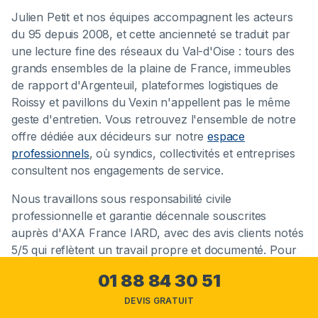
Julien Petit et nos équipes accompagnent les acteurs
du 95 depuis 2008, et cette ancienneté se traduit par
une lecture fine des réseaux du Val-d'Oise : tours des
grands ensembles de la plaine de France, immeubles
de rapport d'Argenteuil, plateformes logistiques de
Roissy et pavillons du Vexin n'appellent pas le même
geste d'entretien. Vous retrouvez l'ensemble de notre
offre dédiée aux décideurs sur notre
espace
professionnels
, où syndics, collectivités et entreprises
consultent nos engagements de service.
Nous travaillons sous responsabilité civile
professionnelle et garantie décennale souscrites
auprès d'AXA France IARD, avec des avis clients notés
5/5 qui reflètent un travail propre et documenté. Pour
un patrimoine, ce cadre assurantiel n'est pas un détail :
01 88 84 30 51
il sécurise chaque intervention réalisée sur vos
ouvrages et engage notre responsabilité de prestataire
DEVIS GRATUIT