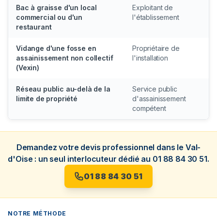
Bac à graisse d'un local
Exploitant de
Ob
commercial ou d'un
l'établissement
rè
restaurant
dé
Vidange d'une fosse en
Propriétaire de
Co
assainissement non collectif
l'installation
de
(Vexin)
Réseau public au-delà de la
Service public
Do
limite de propriété
d'assainissement
ré
compétent
Demandez votre devis professionnel dans le Val-
d'Oise : un seul interlocuteur dédié au 01 88 84 30 51.
01 88 84 30 51
NOTRE MÉTHODE