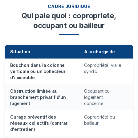
CADRE JURIDIQUE
Qui paie quoi : copropriete,
occupant ou bailleur
Situation
A la charge de
C
Bouchon dans la colonne
Copropriété, via le
Pa
verticale ou un collecteur
syndic
co
d'immeuble
as
Obstruction limitée au
Occupant du
Pa
branchement privatif d'un
logement
di
logement
concerné
Curage préventif des
Copropriété ou
Bu
réseaux collectifs (contrat
bailleur
dé
d'entretien)
pr