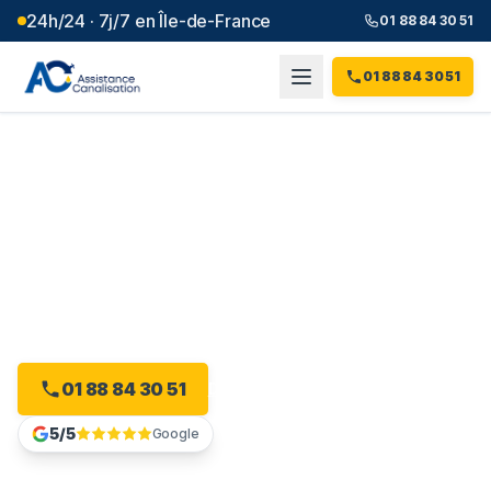
24h/24 · 7j/7 en Île-de-France
01 88 84 30 51
01 88 84 30 51
Débouchage canalisation à
Saint-Prix
(
95
)
Plombier débouchage à Saint-Prix : devis gratuit, sans
engagement.
01 88 84 30 51
Devis gratuit en ligne
5/5
Google