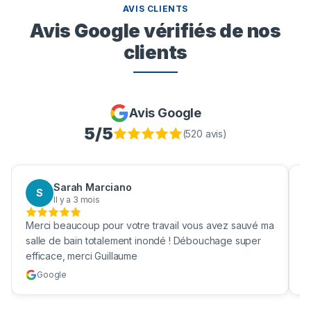
AVIS CLIENTS
Avis Google vérifiés de nos
clients
Avis Google
5
/5
(
520
avis)
Sarah Marciano
S
Il y a 3 mois
Merci beaucoup pour votre travail vous avez sauvé ma
B
salle de bain totalement inondé ! Débouchage super
u
efficace, merci Guillaume
c
Google