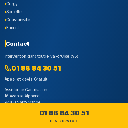
Cergy
Sarcelles
Goussainville
Ermont
Contact
Intervention dans tout le
Val-d'Oise
(
95
)
01 88 84 30 51
Appel et devis Gratuit
Assistance Canalisation
18 Avenue Alphand
94160 Saint-Mandé
01 88 84 30 51
DEVIS GRATUIT