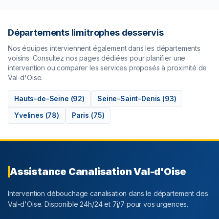
Départements limitrophes desservis
Nos équipes interviennent également dans les départements
voisins. Consultez nos pages dédiées pour planifier une
intervention ou comparer les services proposés à proximité de
Val-d'Oise
.
Hauts-de-Seine
(
92
)
Seine-Saint-Denis
(
93
)
Yvelines
(
78
)
Paris
(
75
)
Assistance Canalisation
Val-d'Oise
Intervention débouchage canalisation dans le département
des
Val-d'Oise
. Disponible 24h/24 et 7j/7 pour vos urgences.