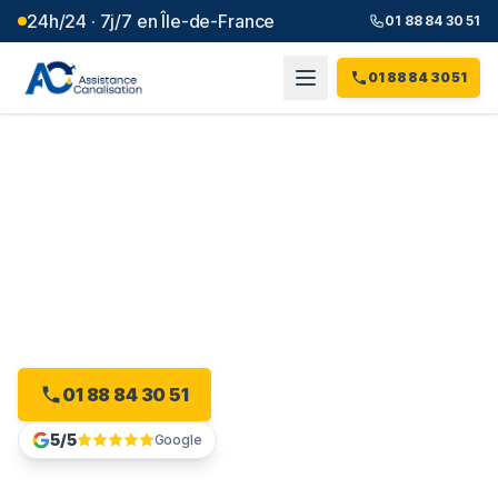
24h/24 · 7j/7 en Île-de-France
01 88 84 30 51
01 88 84 30 51
Débouchage canalisation à
Saint-Gratien
(
95
)
Intervention 24h/24 à Saint-Gratien, dès 99 € et sans
majoration.
01 88 84 30 51
Devis gratuit en ligne
5/5
Google