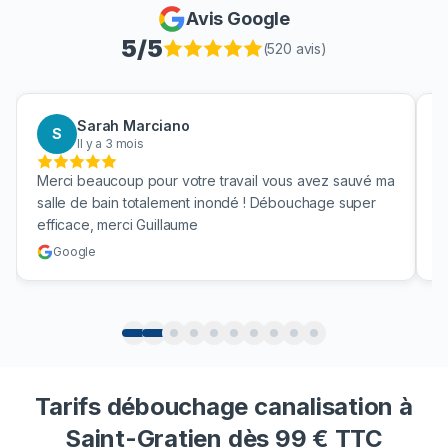
Avis Google
5
/5
(
520
avis)
Sarah Marciano
S
Il y a 3 mois
Merci beaucoup pour votre travail vous avez sauvé ma
B
salle de bain totalement inondé ! Débouchage super
u
efficace, merci Guillaume
c
Google
Tarifs débouchage canalisation à
Saint-Gratien dès 99 € TTC