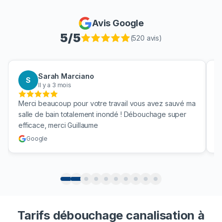
Avis Google
5
/5
(
520
avis)
Sarah Marciano
S
Il y a 3 mois
Merci beaucoup pour votre travail vous avez sauvé ma
B
salle de bain totalement inondé ! Débouchage super
u
efficace, merci Guillaume
c
Google
Tarifs débouchage canalisation à