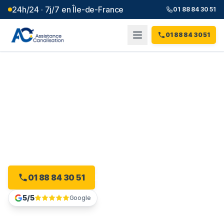
24h/24 · 7j/7 en Île-de-France
01 88 84 30 51
01 88 84 30 51
Débouchage canalisation à
Épinay-sur-Seine
(
93
)
Intervention 24h/24 à Épinay-sur-Seine, dès 99 € et
sans majoration.
01 88 84 30 51
Devis gratuit en ligne
5/5
Google