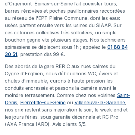
d'Orgemont, Épinay-sur-Seine fait coexister tours,
barres rénovées et poches pavillonnaires raccordées
au réseau de l'EPT Plaine Commune, dont les eaux
usées partent ensuite vers les usines du SIAAP. Sur
ces colonnes collectives très sollicitées, un simple
bouchon gagne vite plusieurs étages. Nos techniciens
spinassiens se déplacent sous 1h ; appelez le
01 88 84
30 51
, prestation dès 99 €.
Des abords de la gare RER C aux rues calmes du
Cygne d'Enghien, nous débouchons WC, éviers et
chutes d'immeuble, curons à haute pression les
conduits encrassés et passons la caméra avant le
moindre terrassement. Comme chez nos voisines
Saint-
Denis
,
Pierrefitte-sur-Seine
ou
Villeneuve-la-Garenne
,
nos prix restent sans majoration le soir, le week-end et
les jours fériés, sous garantie décennale et RC Pro
(AXA France IARD). Avis clients 5/5.