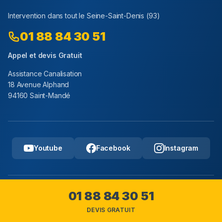
Intervention dans tout le
Seine-Saint-Denis
(
93
)
01 88 84 30 51
Appel et devis Gratuit
Assistance Canalisation
18 Avenue Alphand
94160 Saint-Mandé
Youtube
Facebook
Instagram
Copyright © 2025 Assistance Canalisation, Tous droits
01 88 84 30 51
reserves.
DEVIS GRATUIT
Mentions legales