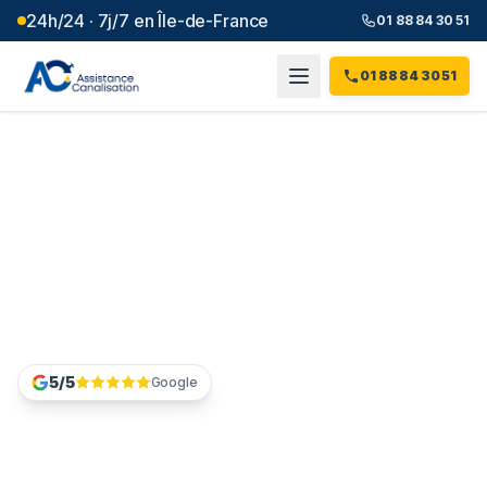
24h/24 · 7j/7 en Île-de-France
01 88 84 30 51
01 88 84 30 51
Curage de canalisation
Seine-Saint-Denis
(
93
)
Colonne d'immeuble encrassée en Seine-Saint-Denis ?
Appelez le 01 88 84 30 51 pour programmer un curage
préventif ou curatif.
5/5
Google