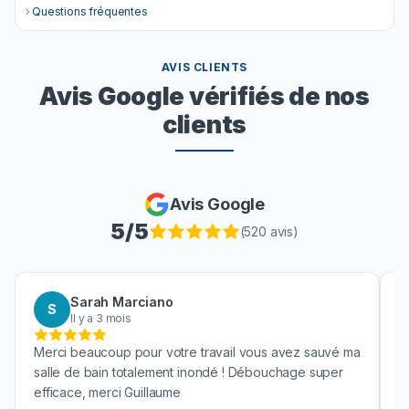
Questions fréquentes
AVIS CLIENTS
Avis Google vérifiés de nos
clients
Avis Google
5
/5
(
520
avis)
Sarah Marciano
S
Il y a 3 mois
Merci beaucoup pour votre travail vous avez sauvé ma
B
salle de bain totalement inondé ! Débouchage super
u
efficace, merci Guillaume
c