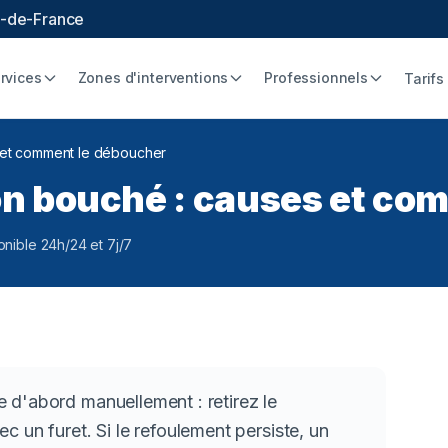
le-de-France
rvices
Zones d'interventions
Professionnels
Tarifs
 et comment le déboucher
on bouché : causes et co
onible 24h/24 et 7j/7
 d'abord manuellement : retirez le
 un furet. Si le refoulement persiste, un