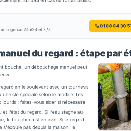
facilement, surtout en cas de fortes pluies.
01 88 84 30 5
 en urgence 24h/24 et 7j/7
anuel du regard : étape par é
nt bouché, un débouchage manuel peut
éder :
regard en le soulevant avec un tournevis
u une clé spéciale selon le modèle. Les
lourds : faites-vous aider si nécessaire.
et l'état du regard. Si l'eau stagne au-
ie, le bouchon est en aval. Si le regard
e s'écoule pas depuis la maison, le