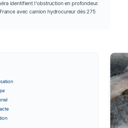
ra identifient l'obstruction en profondeur.
de-France avec camion hydrocureur dès 275
isation
ape
nnel
xacte
tion