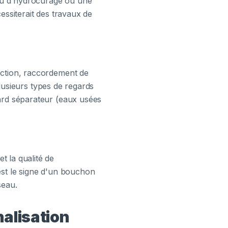
uyau d'hydrocurage ou une
essiterait des travaux de
ection, raccordement de
 plusieurs types de regards
gard séparateur (eaux usées
t la qualité de
est le signe d'un bouchon
seau.
nalisation