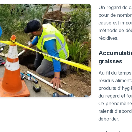
Un regard de c
pour de nombreu
cause est impo
méthode de déb
récidives.
Accumulatio
graisses
Au fil du temps,
résidus alimenta
produits d'hyg
du regard et f
Ce phénomène e
ralentit d'abord
déborder.