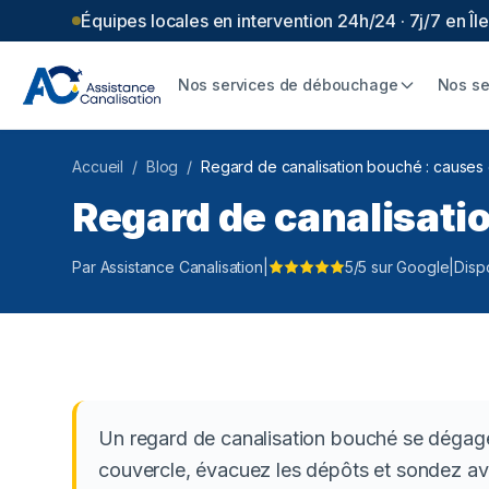
Équipes locales en intervention 24h/24 · 7j/7 en Î
Nos services de débouchage
Nos se
Accueil
/
Blog
/
Regard de canalisation bouché : causes
Regard de canalisati
Par Assistance Canalisation
|
5/5 sur Google
|
Disp
Un regard de canalisation bouché se dégage
couvercle, évacuez les dépôts et sondez avec