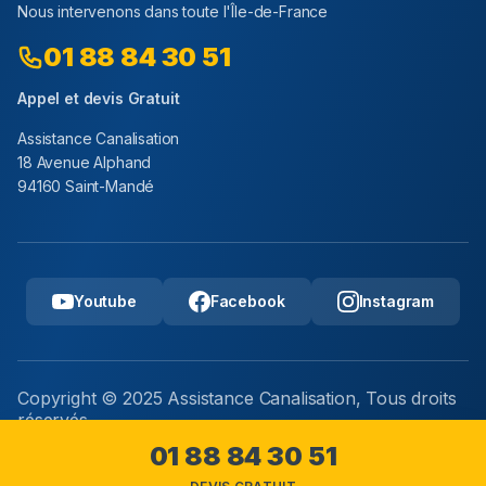
Nous intervenons dans toute l'Île-de-France
01 88 84 30 51
Appel et devis Gratuit
Assistance Canalisation
18 Avenue Alphand
94160 Saint-Mandé
Youtube
Facebook
Instagram
Copyright © 2025 Assistance Canalisation, Tous droits
réservés.
Mentions légales
01 88 84 30 51