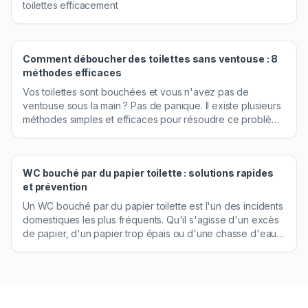
toilettes efficacement
Comment déboucher des toilettes sans ventouse : 8
méthodes efficaces
Vos toilettes sont bouchées et vous n'avez pas de
ventouse sous la main ? Pas de panique. Il existe plusieurs
méthodes simples et efficaces pour résoudre ce problème
courant avec des produits que vous avez déjà chez vous.
Que le bouchon soit léger ou plus tenace, l'une de ces 8
techniques devrait vous permettre de rétablir l'écoulement
WC bouché par du papier toilette : solutions rapides
rapidement.
et prévention
Un WC bouché par du papier toilette est l'un des incidents
domestiques les plus fréquents. Qu'il s'agisse d'un excès
de papier, d'un papier trop épais ou d'une chasse d'eau
insuffisante, le résultat est le même : l'eau ne s'écoule plus
et menace de déborder. Heureusement, dans la majorité
des cas, ce type de bouchon se résout facilement avec
les bons gestes.