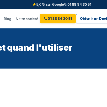
5,0/5 sur Google
01 88 84 30 51
01 88 84 30 51
Obtenir un Devi
Blog
Notre société
t quand l'utiliser