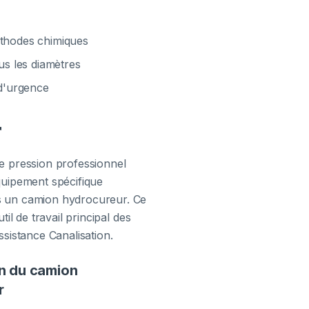
méthodes chimiques
ous les diamètres
 d'urgence
r
e pression professionnel
quipement spécifique
 un camion hydrocureur. Ce
util de travail principal des
ssistance Canalisation.
n du camion
r