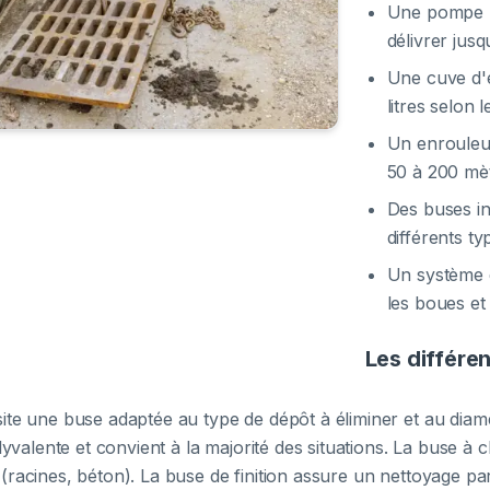
Une pompe h
délivrer jus
Une cuve d'
litres selon 
Un enrouleur
50 à 200 mè
Des buses i
différents ty
Un système 
les boues et
Les différe
te une buse adaptée au type de dépôt à éliminer et au diamèt
lyvalente et convient à la majorité des situations. La buse à
racines, béton). La buse de finition assure un nettoyage par