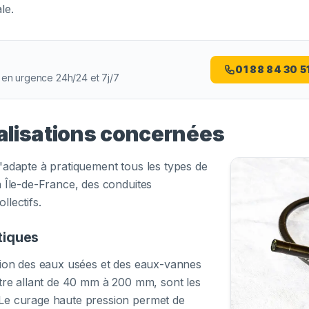
le.
01 88 84 30 5
 en urgence 24h/24 et 7j/7
alisations concernées
'adapte à pratiquement tous les types de
n Île-de-France, des conduites
lectifs.
tiques
tion des eaux usées et des eaux-vannes
ètre allant de 40 mm à 200 mm, sont les
Le curage haute pression permet de