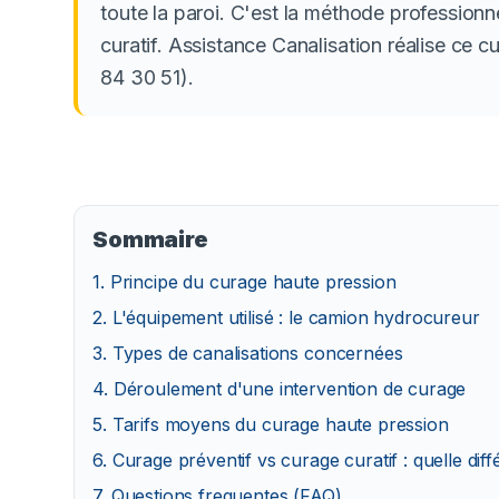
toute la paroi. C'est la méthode professionn
curatif. Assistance Canalisation réalise ce
84 30 51).
Sommaire
1
.
Principe du curage haute pression
2
.
L'équipement utilisé : le camion hydrocureur
3
.
Types de canalisations concernées
4
.
Déroulement d'une intervention de curage
5
.
Tarifs moyens du curage haute pression
6
.
Curage préventif vs curage curatif : quelle dif
7
. Questions frequentes (FAQ)