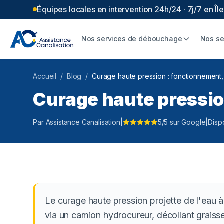
Équipes locales en intervention 24h/24 · 7j/7 en Î
Nos services de débouchage
Nos se
Accueil
/
Blog
/
Curage haute pression : fonctionnement, p
Curage haute pression
Par Assistance Canalisation
|
5/5 sur Google
|
Disp
Le curage haute pression projette de l'eau à
via un camion hydrocureur, décollant graisses