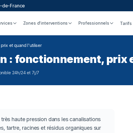
le-de-France
rvices
Zones d'interventions
Professionnels
Tarifs
rix et quand l'utiliser
 : fonctionnement, prix e
onible 24h/24 et 7j/7
 très haute pression dans les canalisations
, tartre, racines et résidus organiques sur