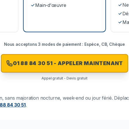
Net
Main-d'œuvre
Dé
Ma
Nous acceptons 3 modes de paiement : Espèce, CB, Chèque
01 88 84 30 51 - APPELER MAINTENANT
Appel gratuit - Devis gratuit
ion, sans majoration nocturne, week-end ou jour férié. Dépla
 88 84 30 51
.