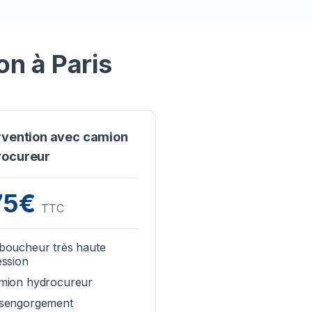
on à Paris
rvention avec camion
rocureur
75€
TTC
boucheur très haute
ession
mion hydrocureur
sengorgement