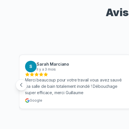
Avis
Sarah Marciano
S
Il y a 3 mois
 mes
Merci beaucoup pour votre travail vous avez sauvé
n. Je
ma salle de bain totalement inondé ! Débouchage
super efficace, merci Guillaume
Google