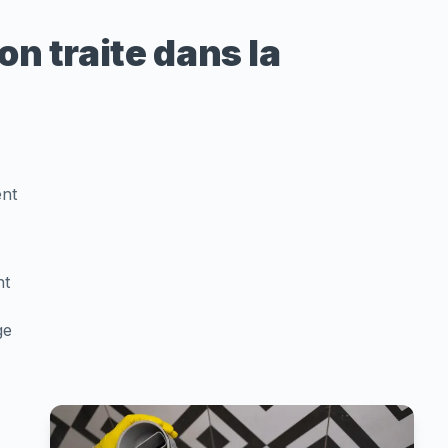
on traite dans la
ent
nt
ge