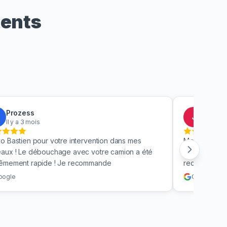
ients
Prozess
Jacky
J
Il y a 3 mois
Il y a 4
o Bastien pour votre intervention dans mes
Merci beauc
aux ! Le débouchage avec votre camion a été
toilettes en 
rêmement rapide ! Je recommande
recommande v
oogle
Google