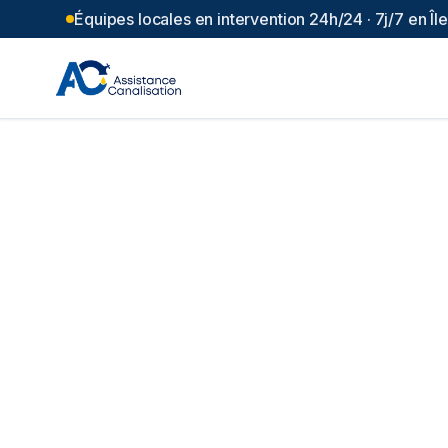
Équipes locales en intervention 24h/24 · 7j/7 en Î
Hydrocurage can
Colonne de fonte encrassée ou bac à graisse 
51.