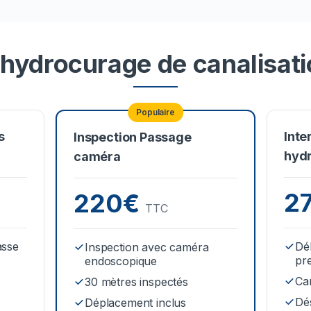
 hydrocurage de canalisati
Populaire
s
Inte
Inspection Passage
hyd
caméra
2
220€
TTC
asse
Dé
Inspection avec caméra
pr
endoscopique
Ca
30 mètres inspectés
Dé
Déplacement inclus