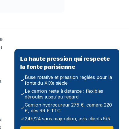
se
u
La haute pression qui respecte
la fonte parisienne
Buse rotative et pression réglées pour la
à
fonte du XIXe siècle
Le camion reste à distance : flexibles
déroulés jusqu'au regard
Camion hydrocureur 275 €, caméra 220
€, dès 99 € TTC
s
24h/24 sans majoration, avis clients 5/5
s