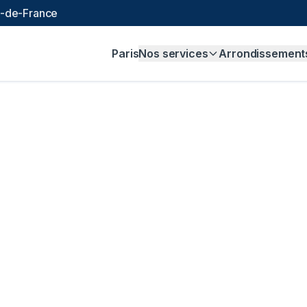
le-de-France
Paris
Nos services
Arrondissement
alisation
Paris
(
75
saturé à Paris ? Le camion hydrocureur arrive en 30 