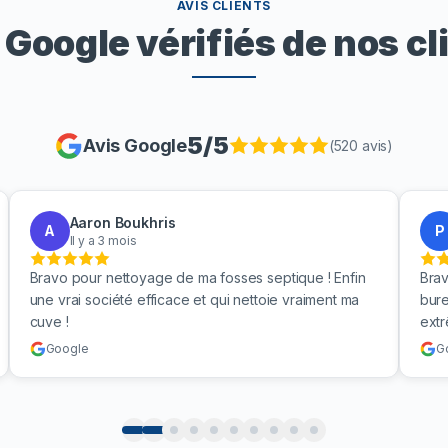
AVIS CLIENTS
 Google vérifiés de nos cl
5
/5
Avis Google
(
520
avis)
Aaron Boukhris
A
P
Il y a 3 mois
Bravo pour nettoyage de ma fosses septique ! Enfin
Brav
une vrai société efficace et qui nettoie vraiment ma
bure
cuve !
ext
Google
G