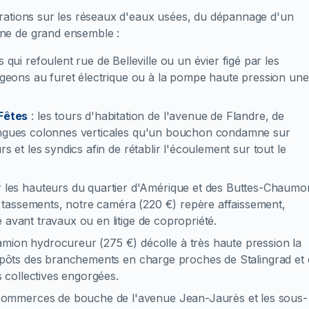
rations sur les réseaux d'eaux usées, du dépannage d'un
ne de grand ensemble :
es qui refoulent rue de Belleville ou un évier figé par les
gageons au furet électrique ou à la pompe haute pression une
Fêtes
:
les tours d'habitation de l'avenue de Flandre, de
longues colonnes verticales qu'un bouchon condamne sur
s et les syndics afin de rétablir l'écoulement sur tout le
r les hauteurs du quartier d'Amérique et des Buttes-Chaumo
 tassements, notre caméra (220 €) repère affaissement,
 avant travaux ou en litige de copropriété.
amion hydrocureur (275 €) décolle à très haute pression la
 dépôts des branchements en charge proches de Stalingrad et
s collectives engorgées.
commerces de bouche de l'avenue Jean-Jaurès et les sous-