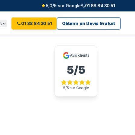
5,0/5 sur Google
01 88 84 30 51
s
01 88 84 30 51
Obtenir un Devis Gratuit
 19e
(
75
)
Avis clients
5/5
5/5 sur Google