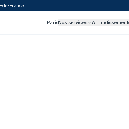
le-de-France
Paris
Nos services
Arrondissement
analisation à
Paris
is gratuit, sans engagement.
igne