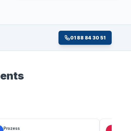
01 88 84 30 51
ients
Prozess
Jacky
J