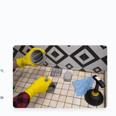
nt,
 de