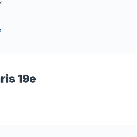
s,
e
ris 19e