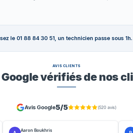
ez le 01 88 84 30 51, un technicien passe sous 1h.
AVIS CLIENTS
 Google vérifiés de nos cl
5
/5
Avis Google
(
520
avis)
Aaron Boukhris
A
P