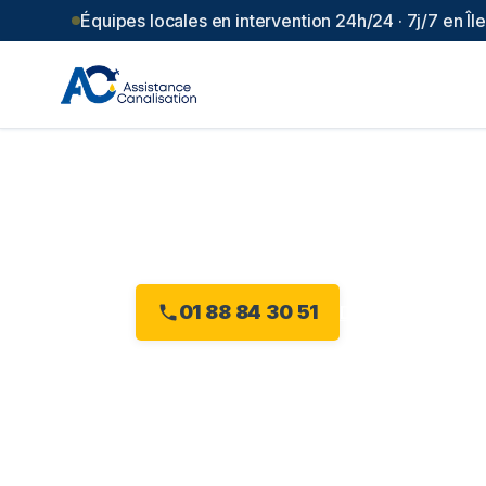
Équipes locales en intervention 24h/24 · 7j/7 en Î
Débouchage c
Plombier débouchage à Paris 19e : dev
01 88 84 30 51
Devis gratuit en l