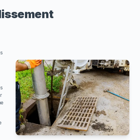
ndissement
es
,
es
r
me
e