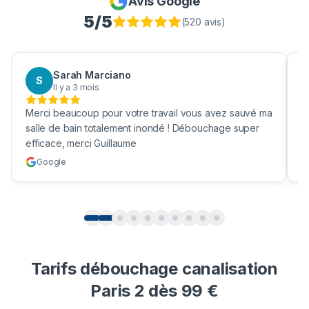
Avis Google
5
/5
(
520
avis)
Sarah Marciano
S
Il y a 3 mois
Merci beaucoup pour votre travail vous avez sauvé ma
B
salle de bain totalement inondé ! Débouchage super
u
efficace, merci Guillaume
c
Google
Tarifs débouchage canalisation
Paris 2 dès 99 €