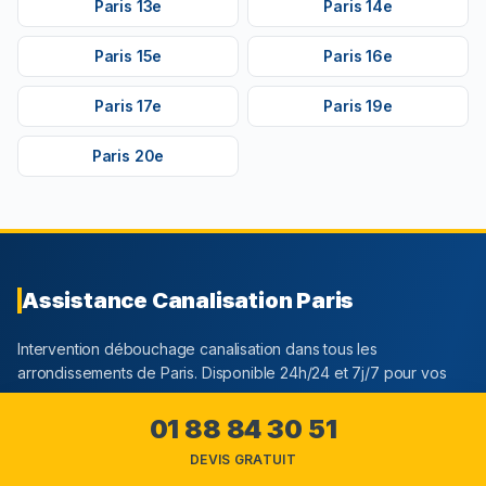
Paris 13e
Paris 14e
Paris 15e
Paris 16e
Paris 17e
Paris 19e
Paris 20e
Assistance Canalisation Paris
Intervention débouchage canalisation dans tous les
arrondissements de Paris. Disponible 24h/24 et 7j/7 pour vos
urgences.
01 88 84 30 51
Notre contrat d'assurances multi garanties N°1655627304
DEVIS GRATUIT
souscrit auprès de AXA France IARD vous offre : garantie
décennale, garantie responsabilité civile.