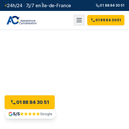
24h/24 · 7j/7 en Île-de-France
01 88 84 30 51
01 88 84 30 51
Débouchage canalisation à
Paris 2e
(
75
)
Plombier débouchage à Paris 2e : devis gratuit, sans
engagement.
01 88 84 30 51
Devis gratuit en ligne
5/5
Google