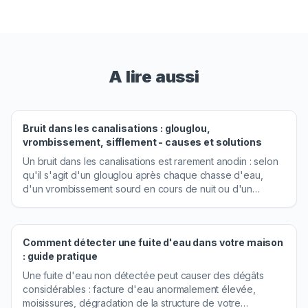
A lire aussi
Bruit dans les canalisations : glouglou,
vrombissement, sifflement - causes et solutions
Un bruit dans les canalisations est rarement anodin : selon
qu'il s'agit d'un glouglou après chaque chasse d'eau,
d'un vrombissement sourd en cours de nuit ou d'un
sifflement persistant à l'ouverture du robinet, les causes -
et les remèdes - sont très différents. Ce guide vous aide à
poser le bon diagnostic, à tenter les gestes simples qui
Comment détecter une fuite d'eau dans votre maison
résolvent souvent le problème, et à savoir précisément
: guide pratique
quand il est temps de faire appel à un professionnel.
Une fuite d'eau non détectée peut causer des dégâts
considérables : facture d'eau anormalement élevée,
moisissures, dégradation de la structure de votre