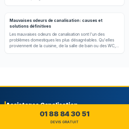
habitation et risques pour la santé. Savoir repérer
rapidement une fuite permet de limiter les dommages et de
réduire le coût des réparations.
Mauvaises odeurs de canalisation : causes et
solutions définitives
Les mauvaises odeurs de canalisation sont l'un des
problèmes domestiques les plus désagréables. Qu'elles
proviennent de la cuisine, de la salle de bain ou des WC,
ces remontées nauséabondes peuvent rendre le
quotidien insupportable et signalent souvent un
dysfonctionnement à ne pas négliger.
Assistance Canalisation
01 88 84 30 51
Notre contrat d'assurances multi garanties N°1655627304
DEVIS GRATUIT
souscrit auprès de AXA France IARD vous offre : garantie