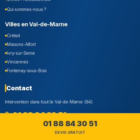
Qui sommes-nous ?
Villes en
Val-de-Marne
Créteil
Maisons-Alfort
Ivry-sur-Seine
Vincennes
Fontenay-sous-Bois
Contact
Intervention dans tout le
Val-de-Marne
(
94
)
01 88 84 30 51
01 88 84 30 51
Appel et devis Gratuit
DEVIS GRATUIT
Assistance Canalisation