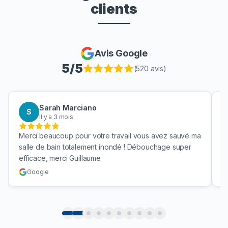
clients
Avis Google
5
/5
(
520
avis)
Sarah Marciano
S
Il y a 3 mois
Merci beaucoup pour votre travail vous avez sauvé ma
B
salle de bain totalement inondé ! Débouchage super
u
efficace, merci Guillaume
c
Google