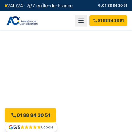
24h/24 · 7j/7 en Île-de-France
01 88 84 30 51
01 88 84 30 51
Débouchage canalisation à
Villeneuve-Saint-Georges
(
94
)
Intervention 24h/24 à Villeneuve-Saint-Georges, dès 99
€ et sans majoration.
01 88 84 30 51
Devis gratuit en ligne
5/5
Google