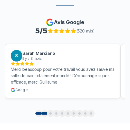
Avis Google
5
/5
(
520
avis)
Sarah Marciano
S
Il y a 3 mois
Merci beaucoup pour votre travail vous avez sauvé ma
B
salle de bain totalement inondé ! Débouchage super
u
efficace, merci Guillaume
c
Google