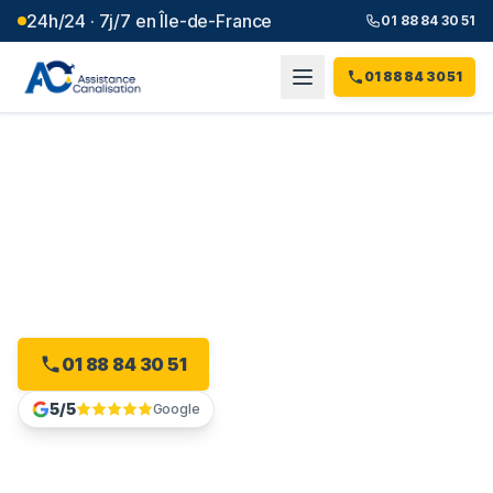
24h/24 · 7j/7 en Île-de-France
01 88 84 30 51
01 88 84 30 51
Débouchage canalisation à
Orly
(
94
)
Intervention 24h/24 à Orly, dès 99 € et sans majoration.
01 88 84 30 51
Devis gratuit en ligne
5/5
Google