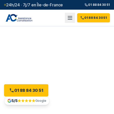
24h/24 · 7j/7 en Île-de-France
01 88 84 30 51
01 88 84 30 51
Débouchage canalisation à
Vincennes
(
94
)
Plombier débouchage à Vincennes : devis gratuit, sans
engagement.
01 88 84 30 51
Devis gratuit en ligne
5/5
Google