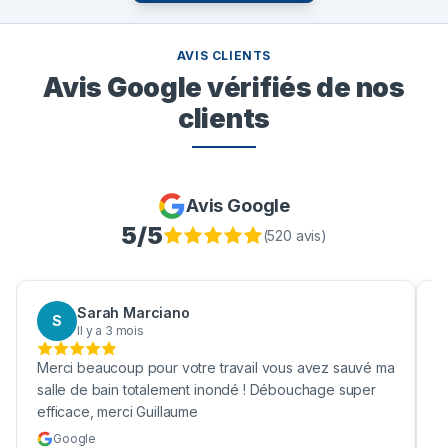
AVIS CLIENTS
Avis Google vérifiés de nos
clients
Avis Google
5
/5
(
520
avis)
Aaron Boukhris
A
Il y a 3 mois
auvé ma
Bravo pour nettoyage de ma fosses septique ! Enfin
super
une vrai société efficace et qui nettoie vraiment ma
cuve !
Google