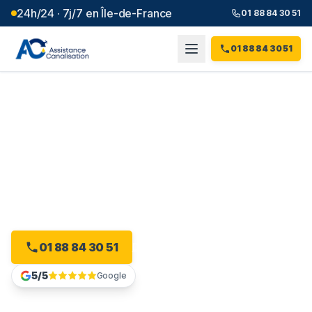
24h/24 · 7j/7 en Île-de-France
01 88 84 30 51
01 88 84 30 51
Débouchage canalisation à
Créteil
(
94
)
Intervention 24h/24 à Créteil, dès 99 € et sans
majoration.
01 88 84 30 51
Devis gratuit en ligne
5/5
Google