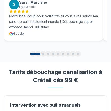
Sarah Marciano
S
Il y a 3 mois
Merci beaucoup pour votre travail vous avez sauvé ma
B
salle de bain totalement inondé ! Débouchage super
u
efficace, merci Guillaume
c
Google
Tarifs débouchage canalisation à
Créteil dès 99 €
Intervention avec outils manuels