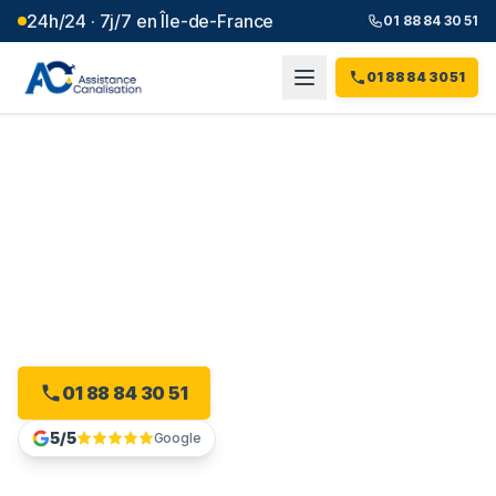
24h/24 · 7j/7 en Île-de-France
01 88 84 30 51
01 88 84 30 51
Débouchage canalisation à
Bonneuil-sur-Marne
(
94
)
Plombier débouchage à Bonneuil-sur-Marne : devis
gratuit, sans engagement.
01 88 84 30 51
Devis gratuit en ligne
5/5
Google