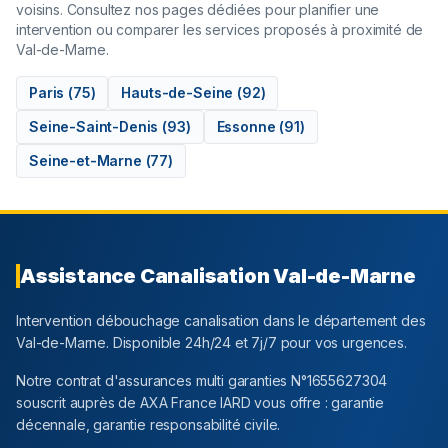
voisins. Consultez nos pages dédiées pour planifier une
intervention ou comparer les services proposés à proximité de
Val-de-Marne
.
Paris
(
75
)
Hauts-de-Seine
(
92
)
Seine-Saint-Denis
(
93
)
Essonne
(
91
)
Seine-et-Marne
(
77
)
Assistance Canalisation
Val-de-Marne
Intervention débouchage canalisation dans le département
des
Val-de-Marne
. Disponible 24h/24 et 7j/7 pour vos urgences.
Notre contrat d'assurances multi garanties N°1655627304
souscrit auprès de AXA France IARD vous offre : garantie
décennale, garantie responsabilité civile.