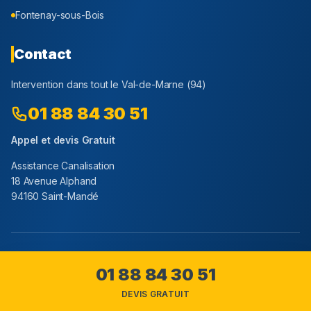
Fontenay-sous-Bois
Contact
Intervention dans tout le
Val-de-Marne
(
94
)
01 88 84 30 51
Appel et devis Gratuit
Assistance Canalisation
18 Avenue Alphand
94160 Saint-Mandé
Youtube
Facebook
Instagram
01 88 84 30 51
DEVIS GRATUIT