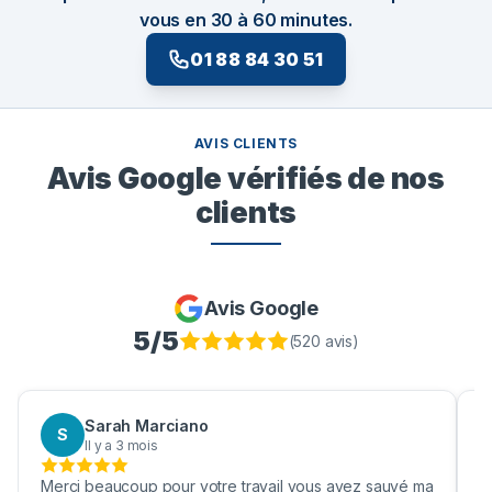
vous en 30 à 60 minutes.
01 88 84 30 51
AVIS CLIENTS
Avis Google vérifiés de nos
clients
Avis Google
5
/5
(
520
avis)
Sarah Marciano
S
Il y a 3 mois
Merci beaucoup pour votre travail vous avez sauvé ma
B