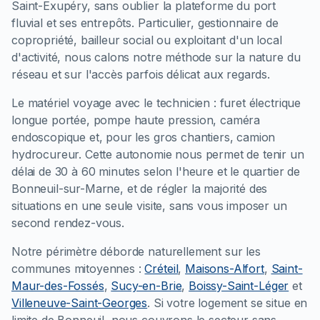
Saint-Exupéry, sans oublier la plateforme du port
fluvial et ses entrepôts. Particulier, gestionnaire de
copropriété, bailleur social ou exploitant d'un local
d'activité, nous calons notre méthode sur la nature du
réseau et sur l'accès parfois délicat aux regards.
Le matériel voyage avec le technicien : furet électrique
longue portée, pompe haute pression, caméra
endoscopique et, pour les gros chantiers, camion
hydrocureur. Cette autonomie nous permet de tenir un
délai de 30 à 60 minutes selon l'heure et le quartier de
Bonneuil-sur-Marne, et de régler la majorité des
situations en une seule visite, sans vous imposer un
second rendez-vous.
Notre périmètre déborde naturellement sur les
communes mitoyennes :
Créteil
,
Maisons-Alfort
,
Saint-
Maur-des-Fossés
,
Sucy-en-Brie
,
Boissy-Saint-Léger
et
Villeneuve-Saint-Georges
. Si votre logement se situe en
limite de Bonneuil, nous couvrons le secteur sans