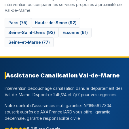
intervention ou comparer les services proposés à proximité de
Val-de-Marne
.
Paris
(
75
)
Hauts-de-Seine
(
92
)
Seine-Saint-Denis
(
93
)
Essonne
(
91
)
Seine-et-Marne
(
77
)
Assistance Canalisation
Val-de-Marne
Intervention débouchage canalisation dans le département
des
Val-de-Marne
. Disponible 24h/24 et 7j/7 pour vos urgences.
Notre contrat d'assurances multi garanties N°1655627304
souscrit auprès de AXA France IARD vous offre : garantie
décennale, garantie responsabilité civile.
★★★★★
5,0/5 sur Google