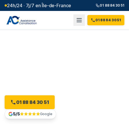
24h/24 · 7j/7 en Île-de-France
01 88 84 30 51
01 88 84 30 51
Débouchage canalisation à
Fontenay-sous-Bois
(
94
)
Plombier débouchage à Fontenay-sous-Bois : devis
gratuit, sans engagement.
01 88 84 30 51
Devis gratuit en ligne
5/5
Google