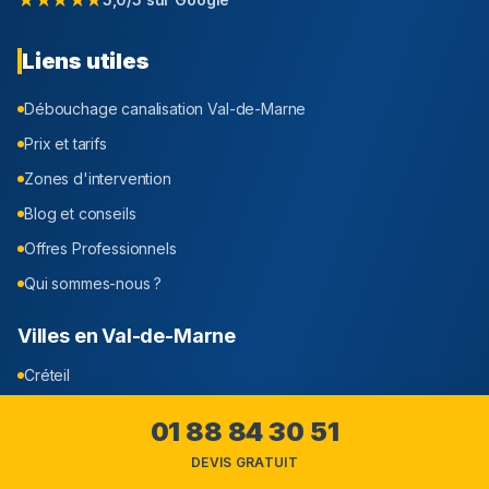
Liens utiles
Débouchage canalisation
Val-de-Marne
Prix et tarifs
Zones d'intervention
Blog et conseils
Offres Professionnels
Qui sommes-nous ?
Villes en
Val-de-Marne
Créteil
Maisons-Alfort
01 88 84 30 51
Ivry-sur-Seine
DEVIS GRATUIT
Vincennes