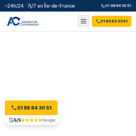
24h/24 · 7j/7 en Île-de-France
01 88 84 30 51
01 88 84 30 51
Débouchage canalisation à
Limeil-Brévannes
(
94
)
Plombier débouchage à Limeil-Brévannes : devis
gratuit, sans engagement.
01 88 84 30 51
Devis gratuit en ligne
5/5
Google