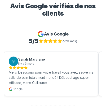
Avis Google vérifiés de nos
clients
Avis Google
5
/5
(
520
avis)
Aaron Boukhris
A
Il y a 3 mois
Bravo pour nettoyage de ma fosses septique ! Enfin
B
une vrai société efficace et qui nettoie vraiment ma
b
cuve !
e
Google