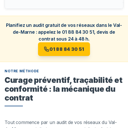
gé
Planifiez un audit gratuit de vos réseaux dans le Val-
de-Marne : appelez le 01 88 84 30 51, devis de
contrat sous 24 à 48 h.
01 88 84 30 51
NOTRE MÉTHODE
Curage préventif, traçabilité et
conformité : la mécanique du
contrat
Tout commence par un audit de vos réseaux du Val-