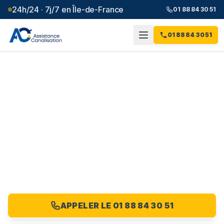
24h/24 · 7j/7 en Île-de-France
01 88 84 30 51
01 88 84 30 51
Contrat d'entretien des
canalisations
Val-de-
Marne
(
94
)
Planifiez un audit gratuit de vos réseaux dans le Val-de-
Marne : appelez le 01 88 84 30 51, devis de contrat
sous 24 à 48 h.
APPELER LE 01 88 84 30 51