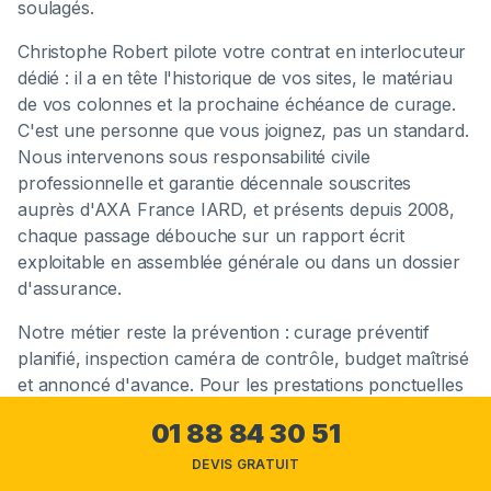
soulagés.
Christophe Robert pilote votre contrat en interlocuteur
dédié : il a en tête l'historique de vos sites, le matériau
de vos colonnes et la prochaine échéance de curage.
C'est une personne que vous joignez, pas un standard.
Nous intervenons sous responsabilité civile
professionnelle et garantie décennale souscrites
auprès d'AXA France IARD, et présents depuis 2008,
chaque passage débouche sur un rapport écrit
exploitable en assemblée générale ou dans un dossier
d'assurance.
Notre métier reste la prévention : curage préventif
planifié, inspection caméra de contrôle, budget maîtrisé
et annoncé d'avance. Pour les prestations ponctuelles
ou les autres familles d'intervention destinées aux
01 88 84 30 51
gestionnaires, notre hub
solutions pour les
professionnels
rassemble l'ensemble de nos offres
DEVIS GRATUIT
dédiées aux syndics, bailleurs et commerces d'Île-de-