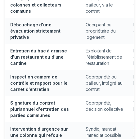
colonnes et collecteurs
bailleur, via le
vo
communs
contrat
Débouchage d'une
Occupant ou
Pa
évacuation strictement
propriétaire du
du 
privative
logement
Entretien du bac à graisse
Exploitant de
Rè
d'un restaurant ou d'une
l'établissement de
dé
cantine
restauration
bo
Inspection caméra de
Copropriété ou
Pr
contrôle et rapport pour le
bailleur, intégré au
l'
carnet d'entretien
contrat
Signature du contrat
Copropriété,
Vo
pluriannuel d'entretien des
décision collective
la 
parties communes
Intervention d'urgence sur
Syndic, mandat
Sa
une colonne qui refoule
immédiat possible
sa