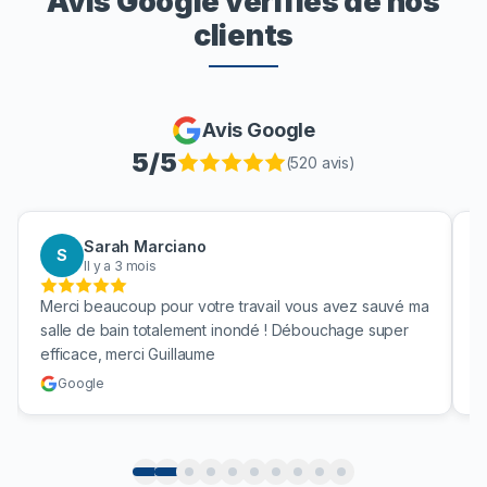
Avis Google vérifiés de nos
clients
Avis Google
5
/5
(
520
avis)
Sarah Marciano
S
Il y a 3 mois
Merci beaucoup pour votre travail vous avez sauvé ma
B
salle de bain totalement inondé ! Débouchage super
u
efficace, merci Guillaume
c
Google