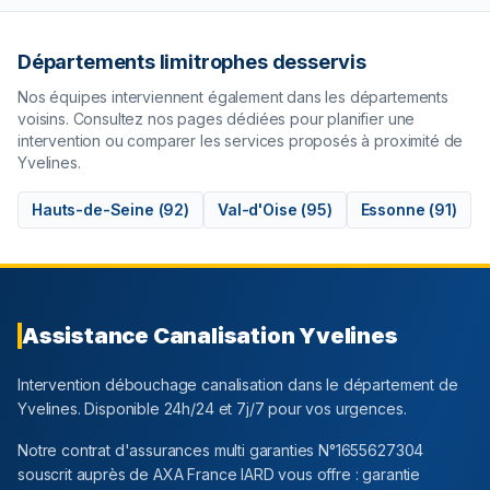
Départements limitrophes desservis
Nos équipes interviennent également dans les départements
voisins. Consultez nos pages dédiées pour planifier une
intervention ou comparer les services proposés à proximité de
Yvelines
.
Hauts-de-Seine
(
92
)
Val-d'Oise
(
95
)
Essonne
(
91
)
Assistance Canalisation
Yvelines
Intervention débouchage canalisation dans le département
de
Yvelines
. Disponible 24h/24 et 7j/7 pour vos urgences.
Notre contrat d'assurances multi garanties N°1655627304
souscrit auprès de AXA France IARD vous offre : garantie