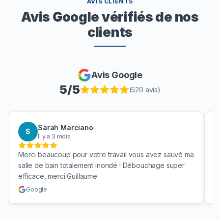
AVIS CLIENTS
Avis Google vérifiés de nos
clients
Avis Google
5
/5
(
520
avis)
Sarah Marciano
S
Il y a 3 mois
Merci beaucoup pour votre travail vous avez sauvé ma
B
salle de bain totalement inondé ! Débouchage super
u
efficace, merci Guillaume
c
Google