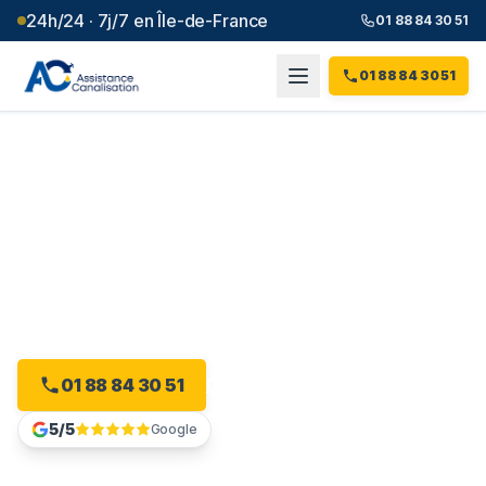
24h/24 · 7j/7 en Île-de-France
01 88 84 30 51
01 88 84 30 51
Débouchage canalisation à
Orgeval
(
78
)
Intervention 24h/24 à Orgeval, dès 99 € et sans
majoration.
01 88 84 30 51
Devis gratuit en ligne
5/5
Google