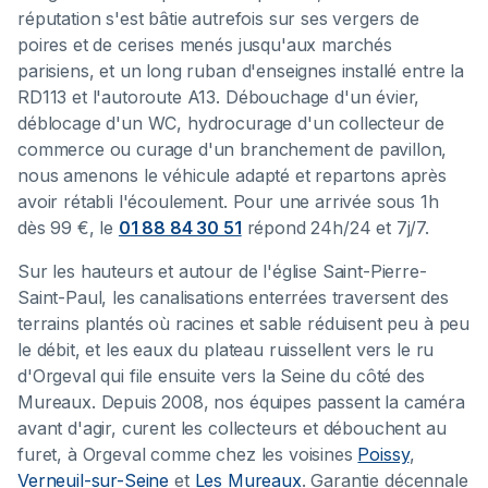
réputation s'est bâtie autrefois sur ses vergers de
poires et de cerises menés jusqu'aux marchés
parisiens, et un long ruban d'enseignes installé entre la
RD113 et l'autoroute A13. Débouchage d'un évier,
déblocage d'un WC, hydrocurage d'un collecteur de
commerce ou curage d'un branchement de pavillon,
nous amenons le véhicule adapté et repartons après
avoir rétabli l'écoulement. Pour une arrivée sous 1h
dès 99 €, le
01 88 84 30 51
répond 24h/24 et 7j/7.
Sur les hauteurs et autour de l'église Saint-Pierre-
Saint-Paul, les canalisations enterrées traversent des
terrains plantés où racines et sable réduisent peu à peu
le débit, et les eaux du plateau ruissellent vers le ru
d'Orgeval qui file ensuite vers la Seine du côté des
Mureaux. Depuis 2008, nos équipes passent la caméra
avant d'agir, curent les collecteurs et débouchent au
furet, à Orgeval comme chez les voisines
Poissy
,
Verneuil-sur-Seine
et
Les Mureaux
. Garantie décennale