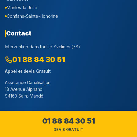
Mantes-la-Jolie
Conflans-Sainte-Honorine
Contact
Intervention dans tout le
Yvelines
(
78
)
01 88 84 30 51
Appel et devis Gratuit
Assistance Canalisation
18 Avenue Alphand
94160 Saint-Mandé
01 88 84 30 51
Youtube
Facebook
Instagram
DEVIS GRATUIT