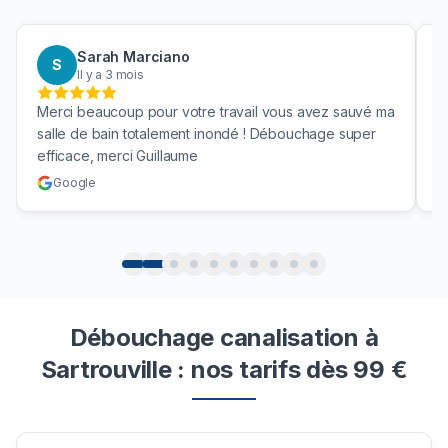
Sarah Marciano
S
Il y a 3 mois
Merci beaucoup pour votre travail vous avez sauvé ma
B
salle de bain totalement inondé ! Débouchage super
u
efficace, merci Guillaume
c
Google
Débouchage canalisation à
Sartrouville : nos tarifs dès 99 €