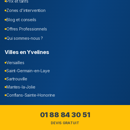
Prix et tarifs
Zones d'intervention
Blog et conseils
Offres Professionnels
Qui sommes-nous ?
Villes en
Yvelines
Versailles
Saint-Germain-en-Laye
Sartrouville
Mantes-la-Jolie
Conflans-Sainte-Honorine
Contact
01 88 84 30 51
DEVIS GRATUIT
Intervention dans tout le
Yvelines
(
78
)