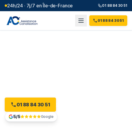
24h/24 · 7j/7 en Île-de-France
01 88 84 30 51
01 88 84 30 51
Débouchage canalisation à
Sartrouville
(
78
)
Intervention 24h/24 à Sartrouville, dès 99 € et sans
majoration.
01 88 84 30 51
Devis gratuit en ligne
5/5
Google