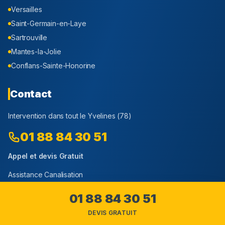
Versailles
Saint-Germain-en-Laye
Sartrouville
Mantes-la-Jolie
Conflans-Sainte-Honorine
Contact
Intervention dans tout le
Yvelines
(
78
)
01 88 84 30 51
Appel et devis Gratuit
Assistance Canalisation
18 Avenue Alphand
01 88 84 30 51
94160 Saint-Mandé
DEVIS GRATUIT