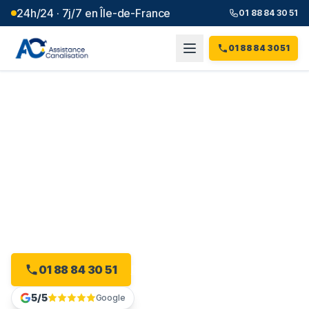
24h/24 · 7j/7 en Île-de-France
01 88 84 30 51
01 88 84 30 51
Débouchage canalisation à
Conflans-Sainte-Honorine
(
78
)
Intervention 24h/24 à Conflans-Sainte-Honorine, dès 99
€ et sans majoration.
01 88 84 30 51
Devis gratuit en ligne
5/5
Google