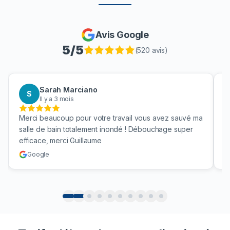
Avis Google
5
/5
(
520
avis)
Sarah Marciano
S
Il y a 3 mois
Merci beaucoup pour votre travail vous avez sauvé ma
B
salle de bain totalement inondé ! Débouchage super
u
efficace, merci Guillaume
c
Google