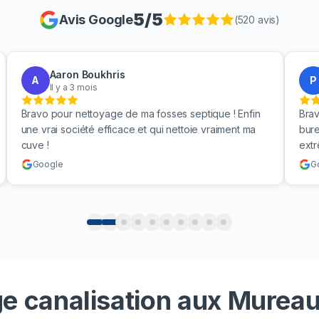
5
/5
Avis Google
(
520
avis)
Aaron Boukhris
A
P
Il y a 3 mois
Bravo pour nettoyage de ma fosses septique ! Enfin
Brav
une vrai société efficace et qui nettoie vraiment ma
bure
cuve !
ext
Google
G
e canalisation aux Mureaux