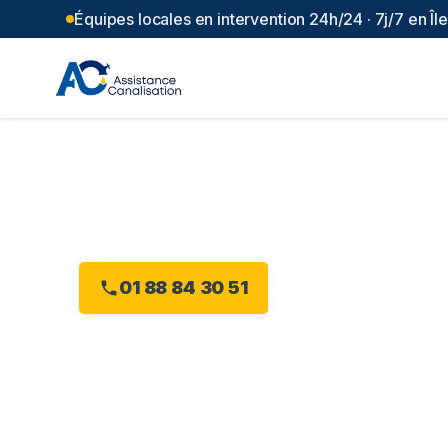
Équipes locales en intervention 24h/24 · 7j/7 en Î
Débouchage can
Intervention 24h/24 à Les Mureaux, dès 99 €
01 88 84 30 51
Devis gratuit en ligne