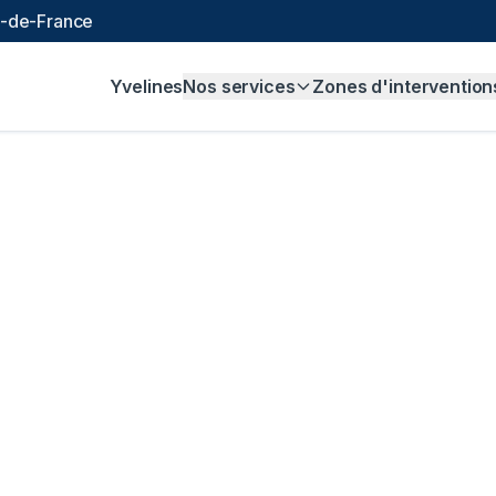
le-de-France
Yvelines
Nos services
Zones d'intervention
alisation à
Les Mu
 et sans majoration.