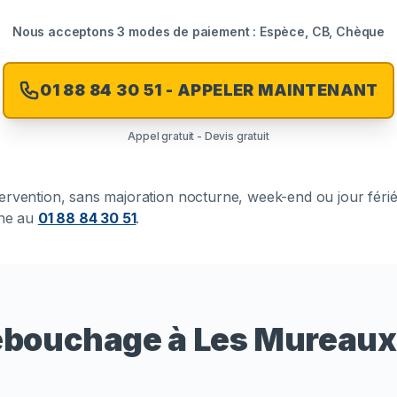
Nous acceptons 3 modes de paiement : Espèce, CB, Chèque
01 88 84 30 51 - APPELER MAINTENANT
Appel gratuit - Devis gratuit
intervention, sans majoration nocturne, week-end ou jour féri
one au
01 88 84 30 51
.
débouchage à Les Mureaux