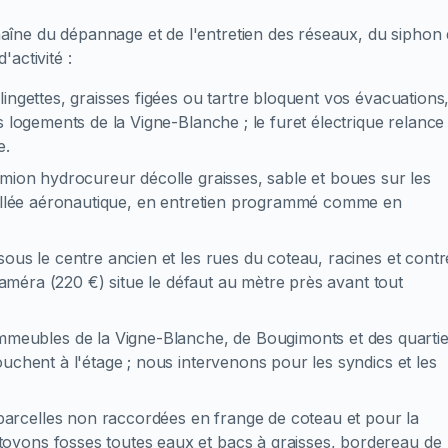
îne du dépannage et de l'entretien des réseaux, du siphon
activité :
:
lingettes, graisses figées ou tartre bloquent vos évacuations
s logements de la Vigne-Blanche ; le furet électrique relance
e.
amion hydrocureur décolle graisses, sable et boues sur les
 vallée aéronautique, en entretien programmé comme en
sous le centre ancien et les rues du coteau, racines et contr
 caméra (220 €) situe le défaut au mètre près avant tout
immeubles de la Vigne-Blanche, de Bougimonts et des quarti
uchent à l'étage ; nous intervenons pour les syndics et les
parcelles non raccordées en frange de coteau et pour la
oyons fosses toutes eaux et bacs à graisses, bordereau de