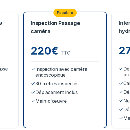
Populaire
s
Inte
Inspection Passage
hyd
caméra
2
220€
TTC
asse
Dé
Inspection avec caméra
pr
endoscopique
Ca
30 mètres inspectés
Dé
Déplacement inclus
Net
Main-d'œuvre
Dé
Ma