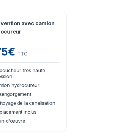
rvention avec camion
rocureur
75€
TTC
boucheur très haute
ession
mion hydrocureur
sengorgement
toyage de la canalisation
placement inclus
in-d'œuvre