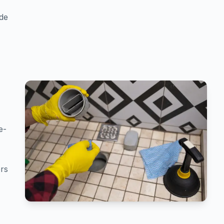
 de
,
e-
ers