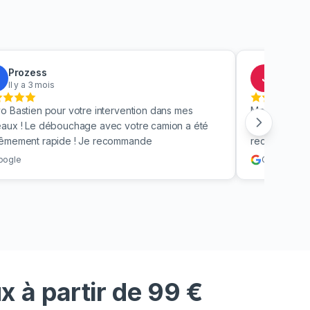
Prozess
Jacky
J
Il y a 3 mois
Il y a 4
o Bastien pour votre intervention dans mes
Merci beauc
aux ! Le débouchage avec votre camion a été
toilettes en 
rêmement rapide ! Je recommande
recommande v
oogle
Google
 à partir de 99 €