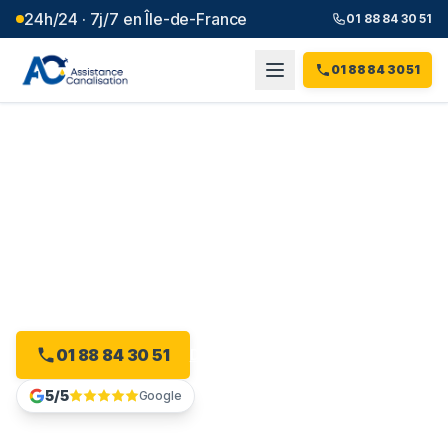
24h/24 · 7j/7 en Île-de-France
01 88 84 30 51
01 88 84 30 51
Débouchage canalisation à
Verneuil-sur-Seine
(
78
)
Intervention 24h/24 à Verneuil-sur-Seine, dès 99 € et
sans majoration.
01 88 84 30 51
Devis gratuit en ligne
5/5
Google