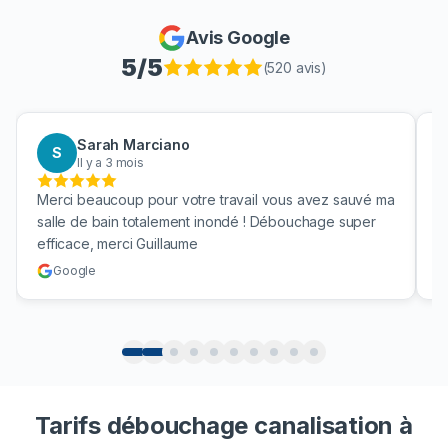
Avis Google
5
/5
(
520
avis)
Sarah Marciano
S
Il y a 3 mois
Merci beaucoup pour votre travail vous avez sauvé ma
B
salle de bain totalement inondé ! Débouchage super
u
efficace, merci Guillaume
c
Google
Tarifs débouchage canalisation à