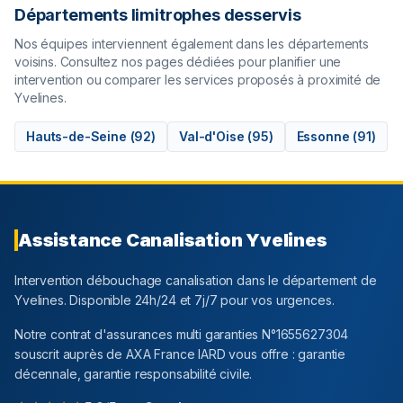
Départements limitrophes desservis
Nos équipes interviennent également dans les départements
voisins. Consultez nos pages dédiées pour planifier une
intervention ou comparer les services proposés à proximité de
Yvelines
.
Hauts-de-Seine
(
92
)
Val-d'Oise
(
95
)
Essonne
(
91
)
Assistance Canalisation
Yvelines
Intervention débouchage canalisation dans le département
de
Yvelines
. Disponible 24h/24 et 7j/7 pour vos urgences.
Notre contrat d'assurances multi garanties N°1655627304
souscrit auprès de AXA France IARD vous offre : garantie
décennale, garantie responsabilité civile.