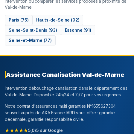
intervention ou comparer les services proposés à proximité de
Val-de-Marne
.
Paris
(
75
)
Hauts-de-Seine
(
92
)
Seine-Saint-Denis
(
93
)
Essonne
(
91
)
Seine-et-Marne
(
77
)
Assistance Canalisation
Val-de-Marne
Intervention débouchage canalisation dans le département
des
Val-de-Marne
. Disponible 24h/24 et 7j/7 pour vos urgences.
Notre contrat d'assurances multi garanties N°1655627304
souscrit auprès de AXA France IARD vous offre : garantie
décennale, garantie responsabilité civile.
★★★★★
5,0/5 sur Google