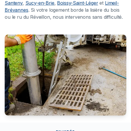
Santeny
,
Sucy-en-Brie
,
Boissy-Saint-Léger
et
Limeil-
Brévannes
. Si votre logement borde la lisière du bois
ou le ru du Réveillon, nous intervenons sans difficulté.