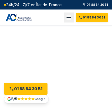
24h/24 · 7j/7 en Île-de-France
01 88 84 30 51
01 88 84 30 51
Débouchage canalisation à
Marolles-en-Brie
(
94
)
Intervention 24h/24 à Marolles-en-Brie, dès 99 € et
sans majoration.
01 88 84 30 51
Devis gratuit en ligne
5/5
Google