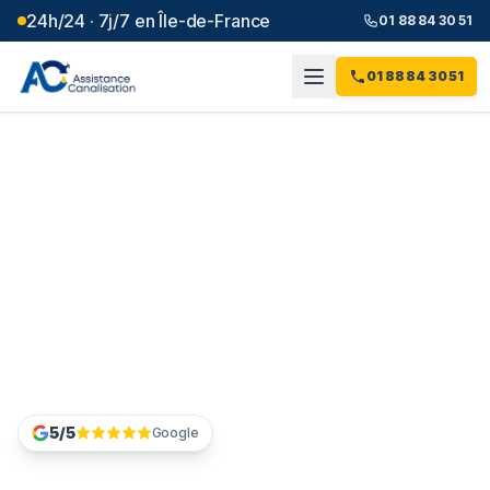
24h/24 · 7j/7 en Île-de-France
01 88 84 30 51
01 88 84 30 51
Études de cas : nos
interventions expliquées
Le déroulé complet de nos chantiers
d'assainissement, pour les professionnels qui
doivent décider vite : méthode, matériel engagé,
durées, tarifs et pièces remises.
5/5
Google