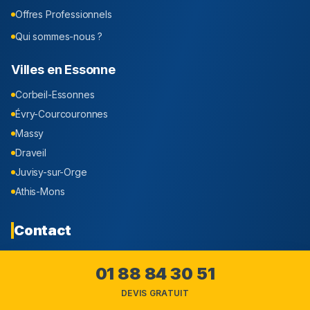
Offres Professionnels
Qui sommes-nous ?
Villes en
Essonne
Corbeil-Essonnes
Évry-Courcouronnes
Massy
Draveil
Juvisy-sur-Orge
Athis-Mons
Contact
Intervention dans tout le
Essonne
(
91
)
01 88 84 30 51
01 88 84 30 51
DEVIS GRATUIT