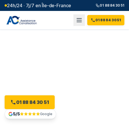
24h/24 · 7j/7 en Île-de-France
01 88 84 30 51
01 88 84 30 51
Débouchage canalisation à
Yerres
(
91
)
Intervention 24h/24 à Yerres, dès 99 € et sans
majoration.
01 88 84 30 51
Devis gratuit en ligne
5/5
Google