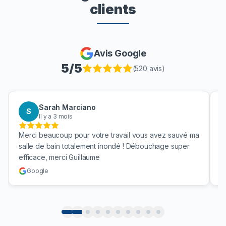
clients
Avis Google
5
/5
(
520
avis)
Sarah Marciano
S
Il y a 3 mois
Merci beaucoup pour votre travail vous avez sauvé ma
B
salle de bain totalement inondé ! Débouchage super
u
efficace, merci Guillaume
c
Google