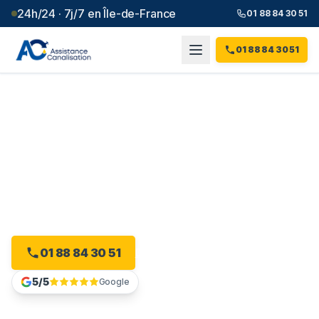
24h/24 · 7j/7 en Île-de-France
01 88 84 30 51
01 88 84 30 51
Débouchage canalisation à
Avrainville
(
91
)
Plombier débouchage à Avrainville : devis gratuit, sans
engagement.
01 88 84 30 51
Devis gratuit en ligne
5/5
Google