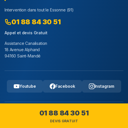
Intervention dans tout le
Essonne
(
91
)
01 88 84 30 51
Appel et devis Gratuit
Assistance Canalisation
18 Avenue Alphand
94160 Saint-Mandé
Youtube
Facebook
Instagram
01 88 84 30 51
Copyright © 2025 Assistance Canalisation, Tous droits
reserves.
DEVIS GRATUIT
Mentions legales