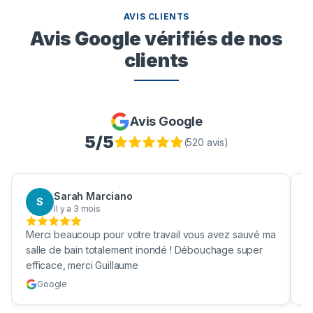
AVIS CLIENTS
Avis Google vérifiés de nos
clients
Avis Google
5
/5
(
520
avis)
Aaron Boukhris
A
Il y a 3 mois
a
Bravo pour nettoyage de ma fosses septique ! Enfin
une vrai société efficace et qui nettoie vraiment ma
cuve !
Google