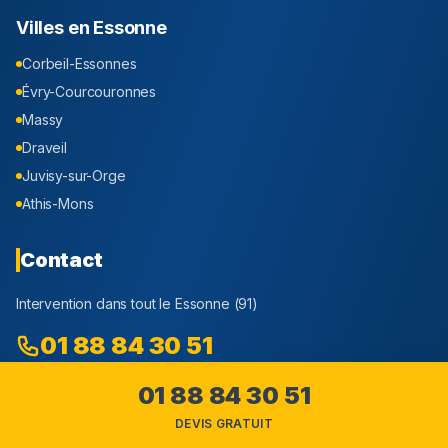
Villes en
Essonne
Corbeil-Essonnes
Évry-Courcouronnes
Massy
Draveil
Juvisy-sur-Orge
Athis-Mons
Contact
Intervention dans tout le
Essonne
(
91
)
01 88 84 30 51
Appel et devis Gratuit
01 88 84 30 51
Assistance Canalisation
DEVIS GRATUIT
18 Avenue Alphand