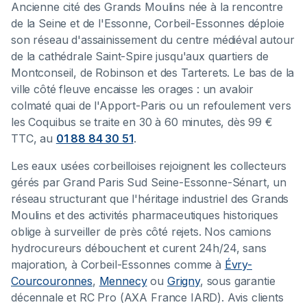
Ancienne cité des Grands Moulins née à la rencontre
de la Seine et de l'Essonne, Corbeil-Essonnes déploie
son réseau d'assainissement du centre médiéval autour
de la cathédrale Saint-Spire jusqu'aux quartiers de
Montconseil, de Robinson et des Tarterets. Le bas de la
ville côté fleuve encaisse les orages : un avaloir
colmaté quai de l'Apport-Paris ou un refoulement vers
les Coquibus se traite en 30 à 60 minutes, dès 99 €
TTC, au
01 88 84 30 51
.
Les eaux usées corbeilloises rejoignent les collecteurs
gérés par Grand Paris Sud Seine-Essonne-Sénart, un
réseau structurant que l'héritage industriel des Grands
Moulins et des activités pharmaceutiques historiques
oblige à surveiller de près côté rejets. Nos camions
hydrocureurs débouchent et curent 24h/24, sans
majoration, à Corbeil-Essonnes comme à
Évry-
Courcouronnes
,
Mennecy
ou
Grigny
, sous garantie
décennale et RC Pro (AXA France IARD). Avis clients