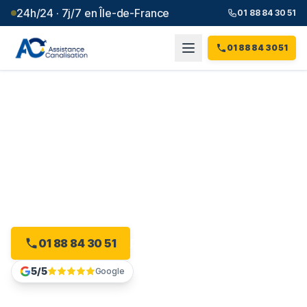
24h/24 · 7j/7 en Île-de-France
01 88 84 30 51
01 88 84 30 51
Débouchage canalisation à
Corbeil-Essonnes
(
91
)
Plombier débouchage à Corbeil-Essonnes : devis
gratuit, sans engagement.
01 88 84 30 51
Devis gratuit en ligne
5/5
Google