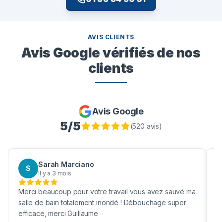
AVIS CLIENTS
Avis Google vérifiés de nos
clients
Avis Google
5
/5
(
520
avis)
ah Marciano
Aaron Bou
A
 a 3 mois
Il y a 3 mois
ucoup pour votre travail vous avez sauvé ma
Bravo pour netto
bain totalement inondé ! Débouchage super
une vrai société 
merci Guillaume
cuve !