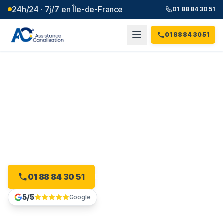
24h/24 · 7j/7 en Île-de-France
01 88 84 30 51
01 88 84 30 51
Débouchage canalisation à
Grigny
(
91
)
Intervention 24h/24 à Grigny, dès 99 € et sans
majoration.
01 88 84 30 51
Devis gratuit en ligne
5/5
Google