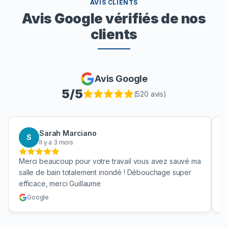
AVIS CLIENTS
Avis Google vérifiés de nos
clients
Avis Google
5
/5
(
520
avis)
Sarah Marciano
S
Il y a 3 mois
Merci beaucoup pour votre travail vous avez sauvé ma
B
salle de bain totalement inondé ! Débouchage super
u
efficace, merci Guillaume
c
Google