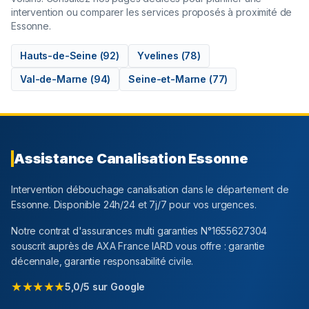
intervention ou comparer les services proposés à proximité de
Essonne
.
Hauts-de-Seine
(
92
)
Yvelines
(
78
)
Val-de-Marne
(
94
)
Seine-et-Marne
(
77
)
Assistance Canalisation
Essonne
Intervention débouchage canalisation dans le département
de
Essonne
. Disponible 24h/24 et 7j/7 pour vos urgences.
Notre contrat d'assurances multi garanties N°1655627304
souscrit auprès de AXA France IARD vous offre : garantie
décennale, garantie responsabilité civile.
★★★★★
5,0/5 sur Google