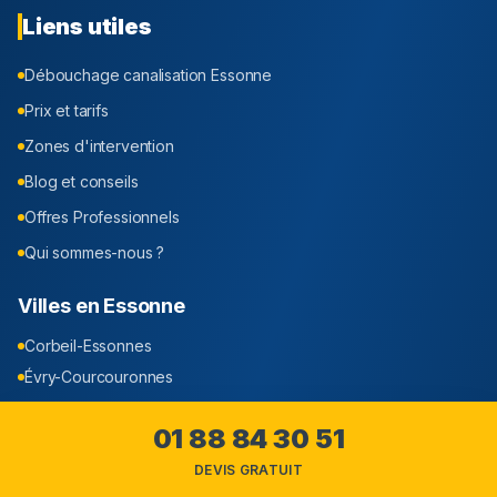
Liens utiles
Débouchage canalisation
Essonne
Prix et tarifs
Zones d'intervention
Blog et conseils
Offres Professionnels
Qui sommes-nous ?
Villes en
Essonne
Corbeil-Essonnes
Évry-Courcouronnes
Massy
01 88 84 30 51
Draveil
Juvisy-sur-Orge
DEVIS GRATUIT