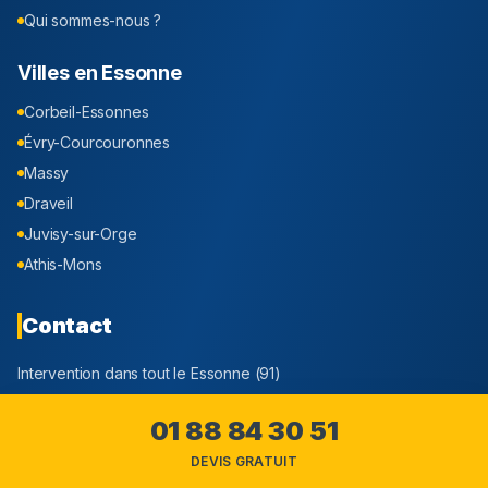
Qui sommes-nous ?
Villes en
Essonne
Corbeil-Essonnes
Évry-Courcouronnes
Massy
Draveil
Juvisy-sur-Orge
Athis-Mons
Contact
Intervention dans tout le
Essonne
(
91
)
01 88 84 30 51
01 88 84 30 51
Appel et devis Gratuit
DEVIS GRATUIT