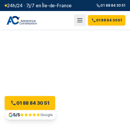
24h/24 · 7j/7 en Île-de-France
01 88 84 30 51
01 88 84 30 51
Débouchage canalisation à
Angerville
(
91
)
Plombier débouchage à Angerville : devis gratuit, sans
engagement.
01 88 84 30 51
Devis gratuit en ligne
5/5
Google