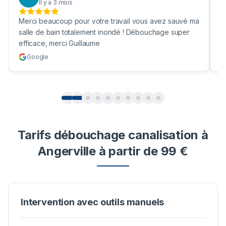
Il y a 3 mois
Merci beaucoup pour votre travail vous avez sauvé ma
B
salle de bain totalement inondé ! Débouchage super
u
efficace, merci Guillaume
c
Google
Tarifs débouchage canalisation à
Angerville à partir de 99 €
Intervention avec outils manuels