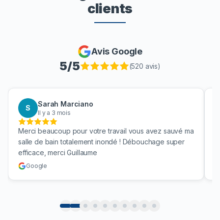
clients
Avis Google
5
/5
(
520
avis)
Marciano
Aaron Boukhri
A
ois
Il y a 3 mois
p pour votre travail vous avez sauvé ma
Bravo pour nettoyage 
totalement inondé ! Débouchage super
une vrai société effic
i Guillaume
cuve !
Google