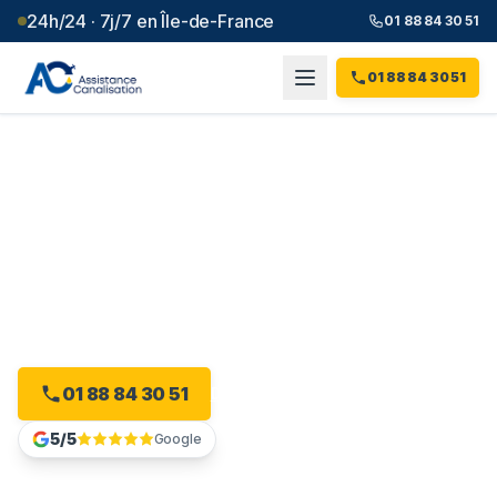
24h/24 · 7j/7 en Île-de-France
01 88 84 30 51
01 88 84 30 51
Débouchage canalisation à
Morsang-sur-Orge
(
91
)
Intervention 24h/24 à Morsang-sur-Orge, dès 99 € et
sans majoration.
01 88 84 30 51
Devis gratuit en ligne
5/5
Google