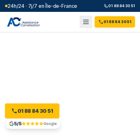
24h/24 · 7j/7 en Île-de-France
01 88 84 30 51
01 88 84 30 51
Débouchage canalisation à
Vigneux-sur-Seine
(
91
)
Intervention 24h/24 à Vigneux-sur-Seine, dès 99 € et
sans majoration.
01 88 84 30 51
Devis gratuit en ligne
5/5
Google