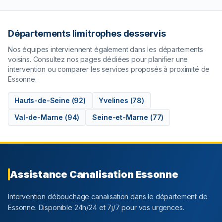
Départements limitrophes desservis
Nos équipes interviennent également dans les départements
voisins. Consultez nos pages dédiées pour planifier une
intervention ou comparer les services proposés à proximité de
Essonne
.
Hauts-de-Seine
(
92
)
Yvelines
(
78
)
Val-de-Marne
(
94
)
Seine-et-Marne
(
77
)
Assistance Canalisation
Essonne
Intervention débouchage canalisation dans le département
de
Essonne
. Disponible 24h/24 et 7j/7 pour vos urgences.