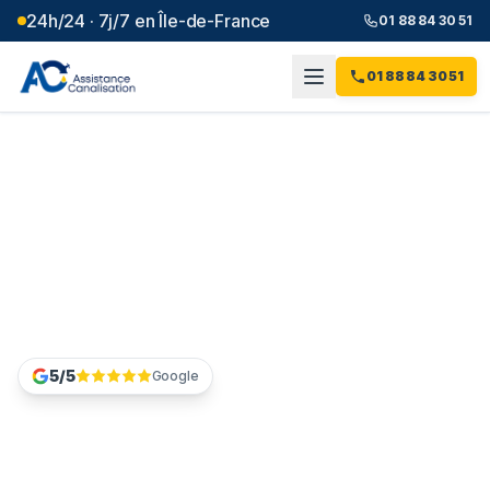
24h/24 · 7j/7 en Île-de-France
01 88 84 30 51
01 88 84 30 51
Chemisage de canalisation
à Issy-les-Moulineaux (92)
- réhabilitation sans
tranchée
5/5
Google