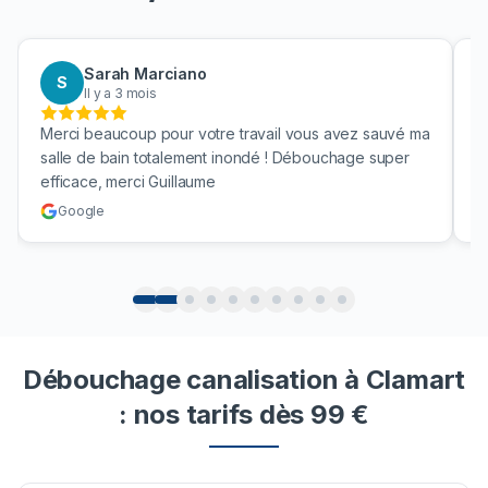
Sarah Marciano
S
Il y a 3 mois
Merci beaucoup pour votre travail vous avez sauvé ma
B
salle de bain totalement inondé ! Débouchage super
u
efficace, merci Guillaume
c
Google
Débouchage canalisation à Clamart
: nos tarifs dès 99 €