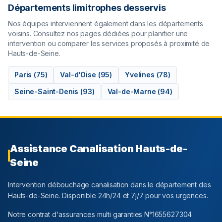
Départements limitrophes desservis
Nos équipes interviennent également dans les départements
voisins. Consultez nos pages dédiées pour planifier une
intervention ou comparer les services proposés à proximité de
Hauts-de-Seine
.
Paris
(
75
)
Val-d'Oise
(
95
)
Yvelines
(
78
)
Seine-Saint-Denis
(
93
)
Val-de-Marne
(
94
)
Assistance Canalisation
Hauts-de-
Seine
Intervention débouchage canalisation dans le département
des
Hauts-de-Seine
. Disponible 24h/24 et 7j/7 pour vos urgences.
Notre contrat d'assurances multi garanties N°1655627304