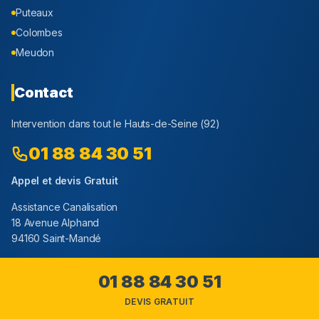
Puteaux
Colombes
Meudon
Contact
Intervention dans tout le
Hauts-de-Seine
(
92
)
01 88 84 30 51
Appel et devis Gratuit
Assistance Canalisation
18 Avenue Alphand
94160 Saint-Mandé
01 88 84 30 51
DEVIS GRATUIT
Youtube
Facebook
Instagram