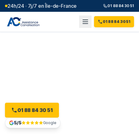
24h/24 · 7j/7 en Île-de-France
01 88 84 30 51
01 88 84 30 51
Débouchage canalisation à
Clamart
(
92
)
Intervention 24h/24 à Clamart, dès 99 € et sans
majoration.
01 88 84 30 51
Devis gratuit en ligne
5/5
Google