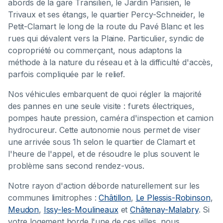
abords de la gare Transilien, le Jardin Parisien, le
Trivaux et ses étangs, le quartier Percy-Schneider, le
Petit-Clamart le long de la route du Pavé Blanc et les
rues qui dévalent vers la Plaine. Particulier, syndic de
copropriété ou commerçant, nous adaptons la
méthode à la nature du réseau et à la difficulté d'accès,
parfois compliquée par le relief.
Nos véhicules embarquent de quoi régler la majorité
des pannes en une seule visite : furets électriques,
pompes haute pression, caméra d'inspection et camion
hydrocureur. Cette autonomie nous permet de viser
une arrivée sous 1h selon le quartier de Clamart et
l'heure de l'appel, et de résoudre le plus souvent le
problème sans second rendez-vous.
Notre rayon d'action déborde naturellement sur les
communes limitrophes :
Châtillon
,
Le Plessis-Robinson
,
Meudon
,
Issy-les-Moulineaux
et
Châtenay-Malabry
. Si
votre logement borde l'une de ces villes, nous