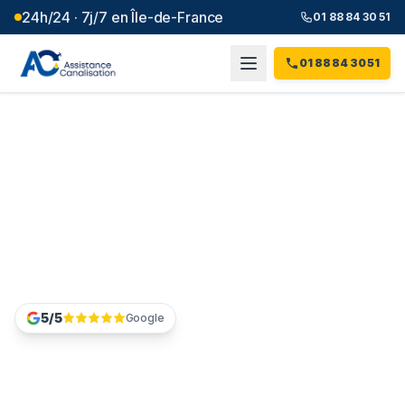
24h/24 · 7j/7 en Île-de-France
01 88 84 30 51
01 88 84 30 51
Débouchage évier
Hauts-
de-Seine
(
92
)
Évier bouché dans les Hauts-de-Seine ? Composez le
01 88 84 30 51, un technicien part chez vous en 30 à 60
minutes.
5/5
Google