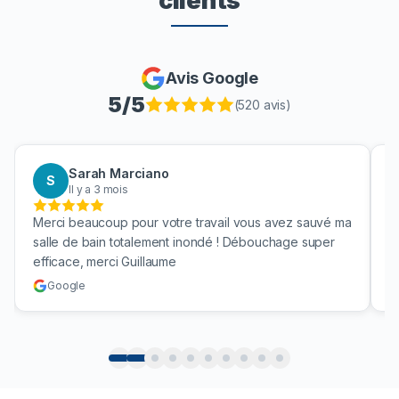
clients
Avis Google
5
/5
(
520
avis)
Sarah Marciano
S
Il y a 3 mois
Merci beaucoup pour votre travail vous avez sauvé ma
B
salle de bain totalement inondé ! Débouchage super
u
efficace, merci Guillaume
c
Google