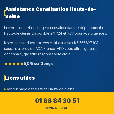
Assistance Canalisation
Hauts-de-
Seine
Intervention débouchage canalisation dans le département
des
Hauts-de-Seine
. Disponible 24h/24 et 7j/7 pour vos urgences.
Notre contrat d'assurances multi garanties N°1655627304
souscrit auprès de AXA France IARD vous offre : garantie
décennale, garantie responsabilité civile.
★★★★★
5,0/5 sur Google
Liens utiles
Débouchage canalisation
Hauts-de-Seine
Prix et tarifs
01 88 84 30 51
Zones d'intervention
DEVIS GRATUIT
Blog et conseils