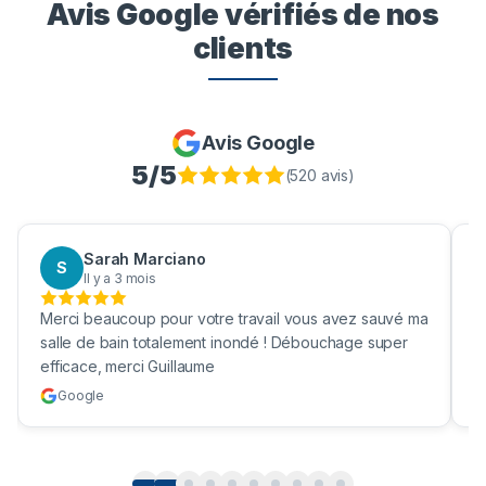
Avis Google vérifiés de nos
clients
Avis Google
5
/5
(
520
avis)
Aaron Boukhris
A
Il y a 3 mois
ez sauvé ma
Bravo pour nettoyage de ma fosses septique ! Enfin
ge super
une vrai société efficace et qui nettoie vraiment ma
cuve !
Google