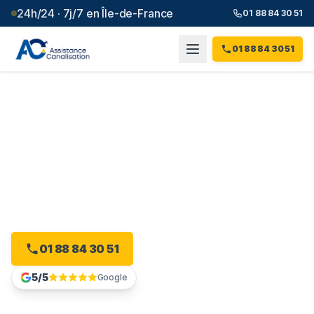
24h/24 · 7j/7 en Île-de-France
01 88 84 30 51
01 88 84 30 51
Débouchage canalisation à
Issy-les-Moulineaux
(
92
)
Plombier débouchage à Issy-les-Moulineaux : devis
gratuit, sans engagement.
01 88 84 30 51
Devis gratuit en ligne
5/5
Google