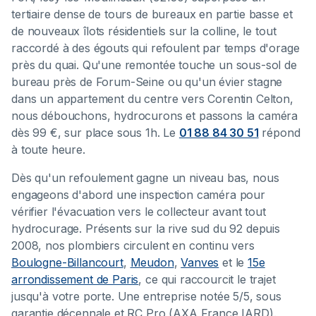
tertiaire dense de tours de bureaux en partie basse et
de nouveaux îlots résidentiels sur la colline, le tout
raccordé à des égouts qui refoulent par temps d'orage
près du quai. Qu'une remontée touche un sous-sol de
bureau près de Forum-Seine ou qu'un évier stagne
dans un appartement du centre vers Corentin Celton,
nous débouchons, hydrocurons et passons la caméra
dès 99 €, sur place sous 1h. Le
01 88 84 30 51
répond
à toute heure.
Dès qu'un refoulement gagne un niveau bas, nous
engageons d'abord une inspection caméra pour
vérifier l'évacuation vers le collecteur avant tout
hydrocurage. Présents sur la rive sud du 92 depuis
2008, nos plombiers circulent en continu vers
Boulogne-Billancourt
,
Meudon
,
Vanves
et le
15e
arrondissement de Paris
, ce qui raccourcit le trajet
jusqu'à votre porte. Une entreprise notée 5/5, sous
garantie décennale et RC Pro (AXA France IARD).