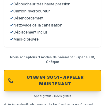
Déboucheur très haute pression
Camion hydrocureur
Désengorgement
Nettoyage de la canalisation
Déplacement inclus
Main-d'œuvre
Nous acceptons 3 modes de paiement : Espèce, CB,
Chèque
01 88 84 30 51 - APPELER
MAINTENANT
Appel gratuit - Devis gratuit
À
Voisins-le-Bretonneux
, le tarif est annoncé avant