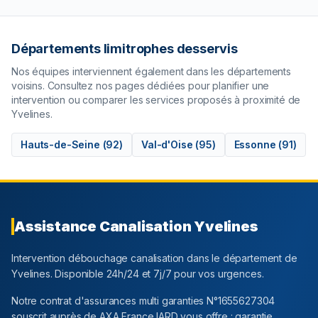
Départements limitrophes desservis
Nos équipes interviennent également dans les départements
voisins. Consultez nos pages dédiées pour planifier une
intervention ou comparer les services proposés à proximité de
Yvelines
.
Hauts-de-Seine
(
92
)
Val-d'Oise
(
95
)
Essonne
(
91
)
Assistance Canalisation
Yvelines
Intervention débouchage canalisation dans le département
de
Yvelines
. Disponible 24h/24 et 7j/7 pour vos urgences.
Notre contrat d'assurances multi garanties N°1655627304
souscrit auprès de AXA France IARD vous offre : garantie