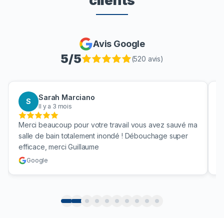
clients
Avis Google
5
/5
(
520
avis)
Sarah Marciano
S
Il y a 3 mois
Merci beaucoup pour votre travail vous avez sauvé ma
B
salle de bain totalement inondé ! Débouchage super
u
efficace, merci Guillaume
c
Google