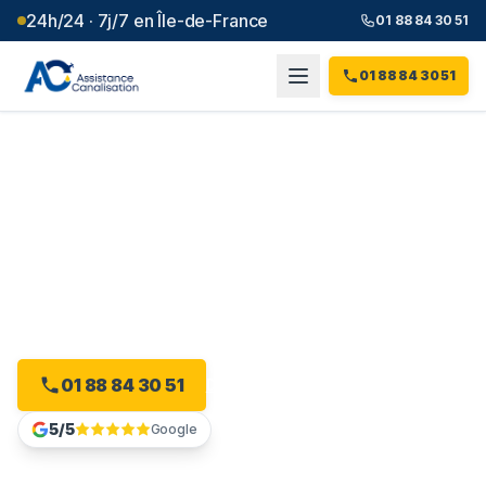
24h/24 · 7j/7 en Île-de-France
01 88 84 30 51
01 88 84 30 51
Débouchage canalisation à
Voisins-le-Bretonneux
(
78
)
Intervention 24h/24 à Voisins-le-Bretonneux, dès 99 €
et sans majoration.
01 88 84 30 51
Devis gratuit en ligne
5/5
Google