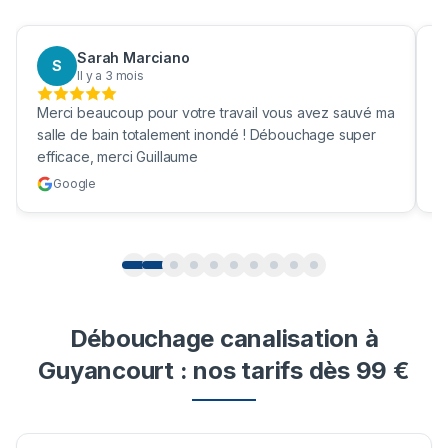
Sarah Marciano
Aaron 
A
Il y a 3 mois
Il y a 3
 beaucoup pour votre travail vous avez sauvé ma
Bravo pour n
 de bain totalement inondé ! Débouchage super
une vrai soci
ace, merci Guillaume
cuve !
gle
Google
Débouchage canalisation à
Guyancourt : nos tarifs dès 99 €