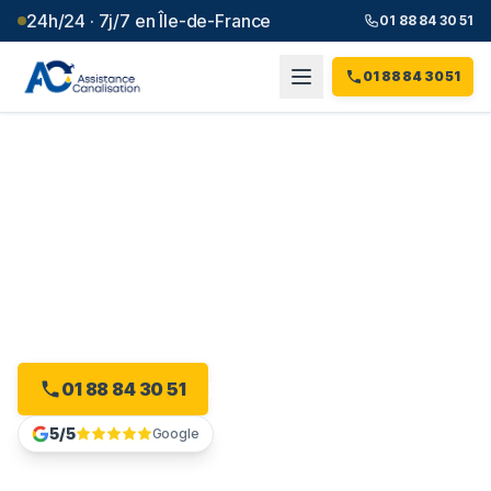
24h/24 · 7j/7 en Île-de-France
01 88 84 30 51
01 88 84 30 51
Débouchage canalisation à
Guyancourt
(
78
)
Plombier débouchage à Guyancourt : devis gratuit, sans
engagement.
01 88 84 30 51
Devis gratuit en ligne
5/5
Google