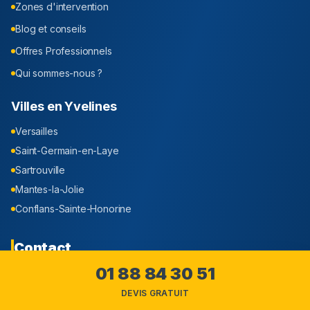
Zones d'intervention
Blog et conseils
Offres Professionnels
Qui sommes-nous ?
Villes en
Yvelines
Versailles
Saint-Germain-en-Laye
Sartrouville
Mantes-la-Jolie
Conflans-Sainte-Honorine
Contact
01 88 84 30 51
Intervention dans tout le
Yvelines
(
78
)
DEVIS GRATUIT
01 88 84 30 51