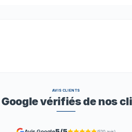
AVIS CLIENTS
 Google vérifiés de nos cl
5
/5
Avis Google
(
520
avis)