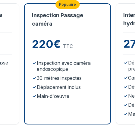
Populaire
s
Inte
Inspection Passage
hyd
caméra
2
220€
TTC
asse
Dé
Inspection avec caméra
pr
endoscopique
Ca
30 mètres inspectés
Dé
Déplacement inclus
Net
Main-d'œuvre
Dé
Ma