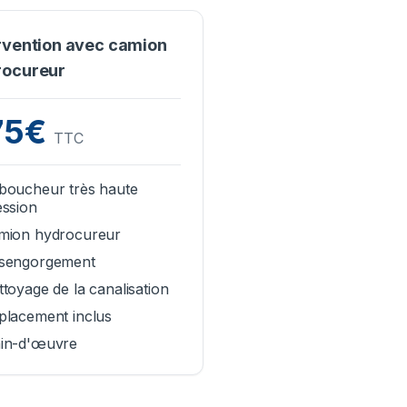
rvention avec camion
rocureur
75€
TTC
boucheur très haute
ession
mion hydrocureur
sengorgement
toyage de la canalisation
placement inclus
in-d'œuvre