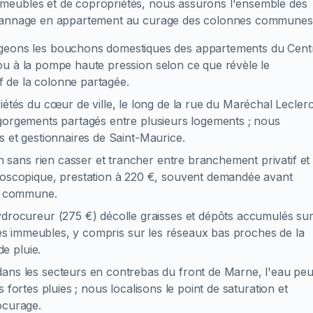
meubles et de copropriétés, nous assurons l'ensemble des
dépannage en appartement au curage des colonnes communes
geons les bouchons domestiques des appartements du Cent
ou à la pompe haute pression selon ce que révèle le
if de la colonne partagée.
iétés du cœur de ville, le long de la rue du Maréchal Leclerc
ngorgements partagés entre plusieurs logements ; nous
s et gestionnaires de Saint-Maurice.
n sans rien casser et trancher entre branchement privatif et
copique, prestation à 220 €, souvent demandée avant
ie commune.
drocureur (275 €) décolle graisses et dépôts accumulés su
 des immeubles, y compris sur les réseaux bas proches de la
e pluie.
dans les secteurs en contrebas du front de Marne, l'eau peu
 fortes pluies ; nous localisons le point de saturation et
ocurage.