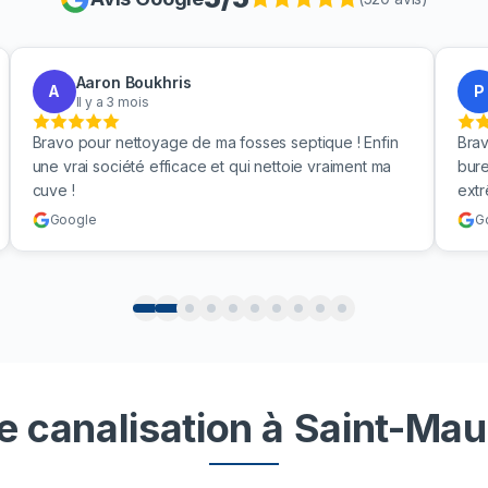
Aaron Boukhris
A
P
Il y a 3 mois
Bravo pour nettoyage de ma fosses septique ! Enfin
Brav
une vrai société efficace et qui nettoie vraiment ma
bure
cuve !
ext
Google
G
e canalisation à Saint-Mau