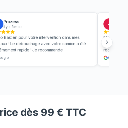
Prozess
Jacky
J
Il y a 3 mois
Il y a 4
o Bastien pour votre intervention dans mes
Merci beauc
aux ! Le débouchage avec votre camion a été
toilettes en 
rêmement rapide ! Je recommande
recommande v
oogle
Google
rice dès 99 € TTC