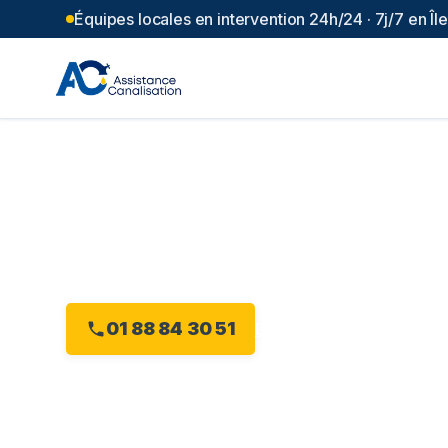
Équipes locales en intervention 24h/24 · 7j/7 en Î
Débouchage can
(
94
)
Intervention 24h/24 à Saint-Maurice, dès 99 €
01 88 84 30 51
Devis gratuit en ligne