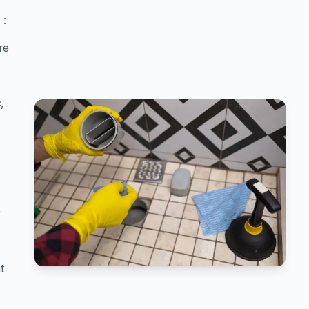
 :
re
,
r
t