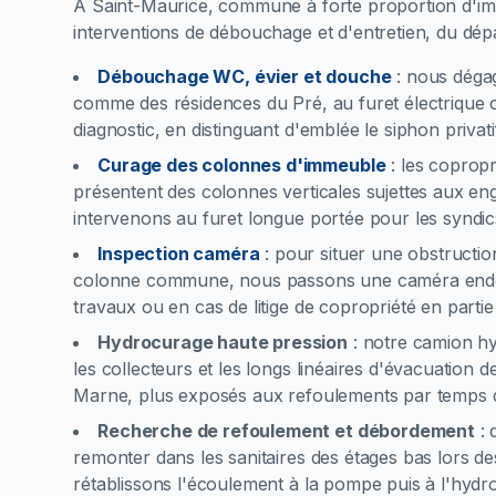
À Saint-Maurice, commune à forte proportion d'im
interventions de débouchage et d'entretien, du 
Débouchage WC, évier et douche
:
nous déga
comme des résidences du Pré, au furet électrique 
diagnostic, en distinguant d'emblée le siphon privat
Curage des colonnes d'immeuble
:
les copropr
présentent des colonnes verticales sujettes aux e
intervenons au furet longue portée pour les syndic
Inspection caméra
:
pour situer une obstructio
colonne commune, nous passons une caméra endos
travaux ou en cas de litige de copropriété en part
Hydrocurage haute pression
:
notre camion hy
les collecteurs et les longs linéaires d'évacuation
Marne, plus exposés aux refoulements par temps d
Recherche de refoulement et débordement
:
remonter dans les sanitaires des étages bas lors des
rétablissons l'écoulement à la pompe puis à l'hydr