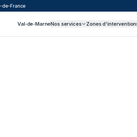
le-de-France
Val-de-Marne
Nos services
Zones d'intervention
alisation à
Mandres
 99 € et sans majoration.