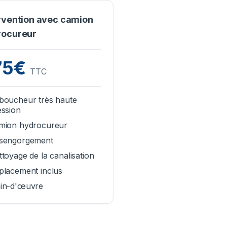
rvention avec camion
rocureur
75€
TTC
boucheur très haute
ession
mion hydrocureur
sengorgement
toyage de la canalisation
placement inclus
in-d'œuvre