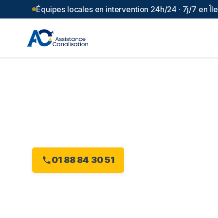
Équipes locales en intervention 24h/24 · 7j/7 en Î
Débouchage can
Roses
(
94
)
Intervention 24h/24 à Mandres-les-Roses, dès
01 88 84 30 51
Devis gratuit en ligne