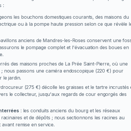
 :
geons les bouchons domestiques courants, des maisons du
ectrique ou à la pompe haute pression selon ce que révèle l
pavillons anciens de Mandres-les-Roses conservent une fos
s assurons le pompage complet et l'évacuation des boues en
e.
terrés des maisons proches de La Prée Saint-Pierre, où une
nt ; nous passons une caméra endoscopique (220 €) pour
le jardin.
rocureur (275 €) décolle les graisses et le tartre incrustés 
ers le collecteur, jusqu'aux regards de cour engorgés des
nterrées
:
les conduits anciens du bourg et les réseaux
 racinaires et de dépôts ; nous sectionnons les racines au
 avant remise en service.