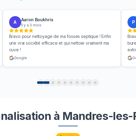
Aaron Boukhris
A
P
Il y a 3 mois
Bravo pour nettoyage de ma fosses septique ! Enfin
Brav
une vrai société efficace et qui nettoie vraiment ma
bure
cuve !
ext
Google
G
nalisation à Mandres-les-R