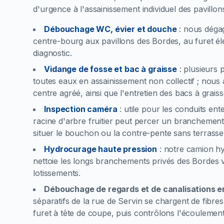
d'urgence à l'assainissement individuel des pavillons
Débouchage WC, évier et douche
:
nous déga
centre-bourg aux pavillons des Bordes, au furet él
diagnostic.
Vidange de fosse et bac à graisse
:
plusieurs 
toutes eaux en assainissement non collectif ; nou
centre agréé, ainsi que l'entretien des bacs à graiss
Inspection caméra
:
utile pour les conduits en
racine d'arbre fruitier peut percer un brancheme
situer le bouchon ou la contre-pente sans terrasser 
Hydrocurage haute pression
:
notre camion hyd
nettoie les longs branchements privés des Bordes v
lotissements.
Débouchage de regards et de canalisations e
séparatifs de la rue de Servin se chargent de fibres
furet à tête de coupe, puis contrôlons l'écoulement