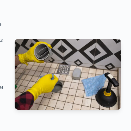
e
se
et