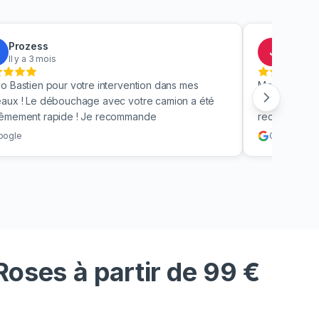
Prozess
Jacky
J
Il y a 3 mois
Il y a 4
o Bastien pour votre intervention dans mes
Merci beauc
aux ! Le débouchage avec votre camion a été
toilettes en 
rêmement rapide ! Je recommande
recommande v
oogle
Google
oses à partir de 99 €