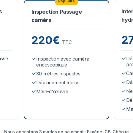
Populaire
s
Inte
Inspection Passage
hyd
caméra
2
220€
TTC
asse
Dé
Inspection avec caméra
pr
endoscopique
Ca
30 mètres inspectés
Dé
Déplacement inclus
Net
Main-d'œuvre
Dé
Ma
Nous acceptons 3 modes de paiement : Espèce, CB, Chèque